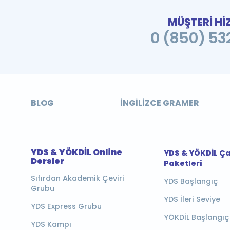
MÜŞTERİ Hİ
0 (850) 532
BLOG
İNGILIZCE GRAMER
YDS & YÖKDİL Online
YDS & YÖKDİL Ç
Dersler
Paketleri
Sıfırdan Akademik Çeviri
YDS Başlangıç
Grubu
YDS İleri Seviye
YDS Express Grubu
YÖKDİL Başlangıç
YDS Kampı