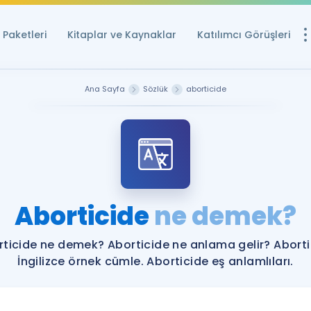
Paketleri
Kitaplar ve Kaynaklar
Katılımcı Görüşleri
Ücretsiz Kayna
Ana Sayfa
Sözlük
aborticide
YDS ve YÖKDİL içi
Sözlük
İngilizce Sınavları
Puan Hesapla
Aborticide
ne demek?
YDS ve YÖKDİL P
Remz
Rehberlik Aracı
ticide ne demek? Aborticide ne anlama gelir? Abort
YDS ve YÖKDİL'e H
İngilizce örnek cümle. Aborticide eş anlamlıları.
ÖSYM Sınav Ta
Tüm ÖSYM Sınavl