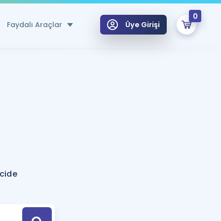
0
Faydalı Araçlar
Üye Girişi
klar
n Ücretsiz Kaynaklar
 için Özel Sözlük
Sepetin Şu An Boş.
ma
uan Hesaplama Aracı
i Hoca ile seni sınava hazırlayacak onlarca eğitim seni bekliyor!
Şifremi Hatırlamıyorum
GİRİŞ YAP
icide
azırlananlar için Öneriler
kvimi
ÜYE DEĞİLİM
arı Tek Takvimde