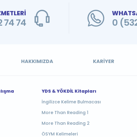
ZMETLERİ
WHATSA
 74 74
0 (53
HAKKIMIZDA
KARIYER
alışma
YDS & YÖKDİL Kitapları
İngilizce Kelime Bulmacası
More Than Reading 1
More Than Reading 2
ÖSYM Kelimeleri