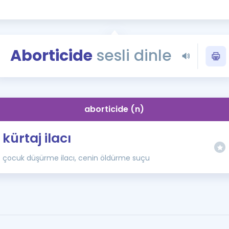
Kampanyalar
Eğitim ve Kitaplar
Blog
Aborticide
sesli dinle
YDS - YÖKDİL Tüm S
İngilizce Gram
İngilizce Gramer
aborticide (n)
kürtaj ilacı
çocuk düşürme ilacı, cenin öldürme suçu