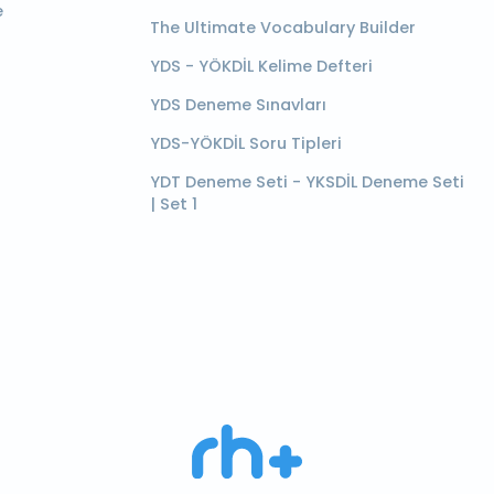
e
The Ultimate Vocabulary Builder
YDS - YÖKDİL Kelime Defteri
YDS Deneme Sınavları
YDS-YÖKDİL Soru Tipleri
YDT Deneme Seti - YKSDİL Deneme Seti
| Set 1