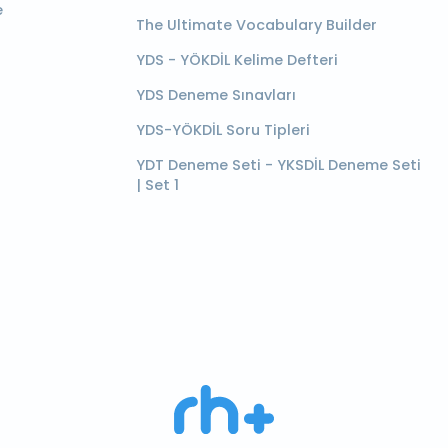
e
The Ultimate Vocabulary Builder
YDS - YÖKDİL Kelime Defteri
YDS Deneme Sınavları
YDS-YÖKDİL Soru Tipleri
YDT Deneme Seti - YKSDİL Deneme Seti
| Set 1