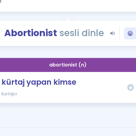
Kampanyalar
Eğitim ve Kitaplar
Blog
Abortionist
sesli dinle
YDS - YÖKDİL Tüm S
İngilizce Gram
İngilizce Gramer
abortionist (n)
kürtaj yapan kimse
kürtajcı