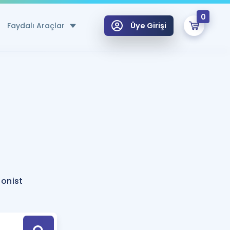
0
Faydalı Araçlar
Üye Girişi
klar
n Ücretsiz Kaynaklar
 için Özel Sözlük
Sepetin Şu An Boş.
ma
uan Hesaplama Aracı
i Hoca ile seni sınava hazırlayacak onlarca eğitim seni bekliyor!
Şifremi Hatırlamıyorum
GİRİŞ YAP
ionist
azırlananlar için Öneriler
kvimi
ÜYE DEĞİLİM
arı Tek Takvimde