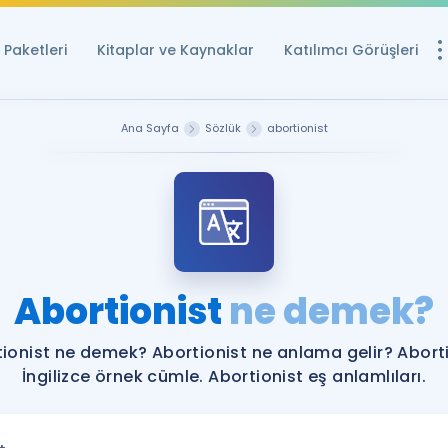
Paketleri
Kitaplar ve Kaynaklar
Katılımcı Görüşleri
Ücretsiz Kayna
Ana Sayfa
Sözlük
abortionist
YDS ve YÖKDİL içi
Sözlük
İngilizce Sınavları
Puan Hesapla
Abortionist
ne demek?
YDS ve YÖKDİL P
Remz
Rehberlik Aracı
ionist ne demek? Abortionist ne anlama gelir? Abort
YDS ve YÖKDİL'e H
İngilizce örnek cümle. Abortionist eş anlamlıları.
ÖSYM Sınav Ta
Tüm ÖSYM Sınavl