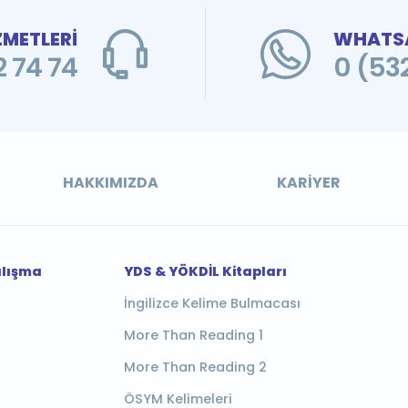
ZMETLERİ
WHATSA
 74 74
0 (53
HAKKIMIZDA
KARIYER
alışma
YDS & YÖKDİL Kitapları
İngilizce Kelime Bulmacası
More Than Reading 1
More Than Reading 2
ÖSYM Kelimeleri