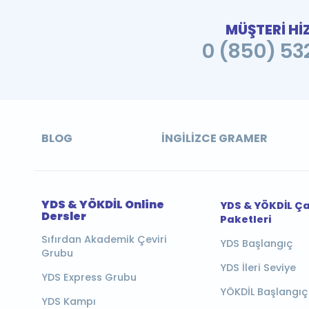
MÜŞTERİ Hİ
0 (850) 532
BLOG
İNGILIZCE GRAMER
YDS & YÖKDİL Online
YDS & YÖKDİL Ç
Dersler
Paketleri
Sıfırdan Akademik Çeviri
YDS Başlangıç
Grubu
YDS İleri Seviye
YDS Express Grubu
YÖKDİL Başlangıç
YDS Kampı