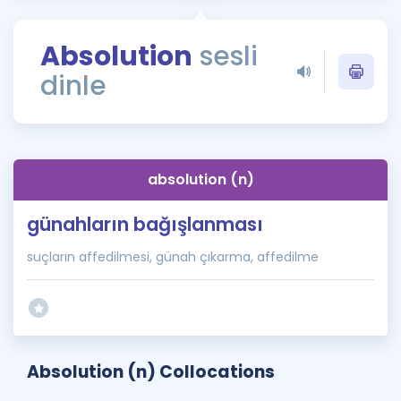
Puan Hesaplama
Absolution
sesli
Rehberlik Aracı
dinle
ÖSYM Sınav Takvimi
Kampanyalar
Blog
absolution (n)
İngilizce Gramer
günahların bağışlanması
suçların affedilmesi, günah çıkarma, affedilme
Absolution (n) Collocations