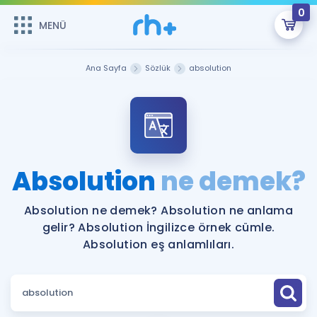
0
MENÜ
MENÜ
Üye Girişi
Ana Sayfa
Sözlük
absolution
Online Dersler
Sepetin Şu An Boş.
Çalışma Paketleri
Remzi Hoca ile seni sınava hazırlayacak onlarca eğitim seni
bekliyor!
Kitaplar ve Kaynaklar
GİRİŞ YAP
Absolution
ne demek?
Katılımcı Görüşleri
Şifremi Hatırlamıyorum
Absolution ne demek? Absolution ne anlama
gelir? Absolution İngilizce örnek cümle.
ÜYE DEĞİLİM
Faydalı Araçlar
Absolution eş anlamlıları.
Ücretsiz Kaynaklar
Blog
İngilizce Gramer
Hakkımızda
Kariyer
Sözlük
Soru & Cevap
İletişim