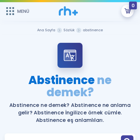
0
MENÜ
MENÜ
Üye Girişi
Ana Sayfa
Sözlük
abstinence
Online Dersler
Sepetin Şu An Boş.
Çalışma Paketleri
Remzi Hoca ile seni sınava hazırlayacak onlarca eğitim seni
bekliyor!
Kitaplar ve Kaynaklar
GİRİŞ YAP
Abstinence
ne
Katılımcı Görüşleri
demek?
Şifremi Hatırlamıyorum
ÜYE DEĞİLİM
Faydalı Araçlar
Abstinence ne demek? Abstinence ne anlama
gelir? Abstinence İngilizce örnek cümle.
Ücretsiz Kaynaklar
Blog
İngilizce Gramer
Abstinence eş anlamlıları.
Hakkımızda
Kariyer
Sözlük
Soru & Cevap
İletişim