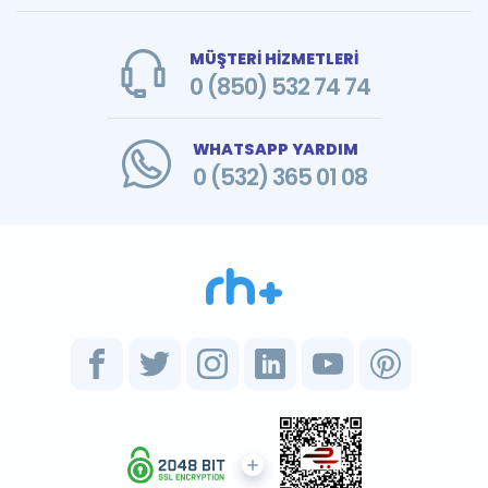
MÜŞTERİ HİZMETLERİ
0 (850) 532 74 74
WHATSAPP YARDIM
0 (532) 365 01 08