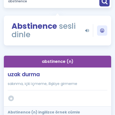
Puan Hesaplama
Rehberlik Aracı
Abstinence
sesli
ÖSYM Sınav Takvimi
dinle
Kampanyalar
Blog
abstinence (n)
İngilizce Gramer
uzak durma
sakınma, içki içmeme, ilişkiye girmeme
Abstinence (n) ingilizce örnek cümle