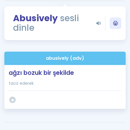
Puan Hesaplama
Abusively
sesli
Rehberlik Aracı
dinle
ÖSYM Sınav Takvimi
Kampanyalar
Blog
abusively (adv)
İngilizce Gramer
ağzı bozuk bir şekilde
taciz ederek