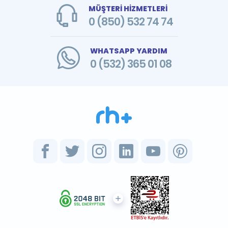
MÜŞTERİ HİZMETLERİ
0 (850) 532 74 74
WHATSAPP YARDIM
0 (532) 365 01 08