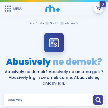
0
MENÜ
MENÜ
Üye Girişi
Ana Sayfa
Sözlük
abusively
Online Dersler
Sepetin Şu An Boş.
Çalışma Paketleri
Remzi Hoca ile seni sınava hazırlayacak onlarca eğitim seni
bekliyor!
Kitaplar ve Kaynaklar
GİRİŞ YAP
Abusively
ne demek?
Katılımcı Görüşleri
Şifremi Hatırlamıyorum
Abusively ne demek? Abusively ne anlama gelir?
Abusively İngilizce örnek cümle. Abusively eş
ÜYE DEĞİLİM
Faydalı Araçlar
anlamlıları.
Ücretsiz Kaynaklar
Blog
İngilizce Gramer
Hakkımızda
Kariyer
Sözlük
Soru & Cevap
İletişim