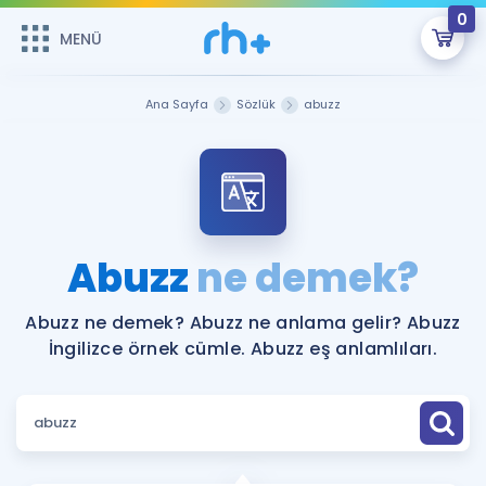
0
MENÜ
MENÜ
Üye Girişi
Ana Sayfa
Sözlük
abuzz
Online Dersler
Sepetin Şu An Boş.
Çalışma Paketleri
Remzi Hoca ile seni sınava hazırlayacak onlarca eğitim seni
bekliyor!
Kitaplar ve Kaynaklar
GİRİŞ YAP
Abuzz
ne demek?
Katılımcı Görüşleri
Şifremi Hatırlamıyorum
Abuzz ne demek? Abuzz ne anlama gelir? Abuzz
İngilizce örnek cümle. Abuzz eş anlamlıları.
ÜYE DEĞİLİM
Faydalı Araçlar
Ücretsiz Kaynaklar
Blog
İngilizce Gramer
Hakkımızda
Kariyer
Sözlük
Soru & Cevap
İletişim