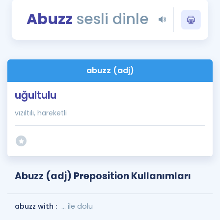
Puan Hesaplama
Abuzz
sesli dinle
Rehberlik Aracı
ÖSYM Sınav Takvimi
abuzz (adj)
Kampanyalar
uğultulu
Blog
vızıltılı, hareketli
İngilizce Gramer
Abuzz (adj) Preposition Kullanımları
abuzz with :
... ile dolu