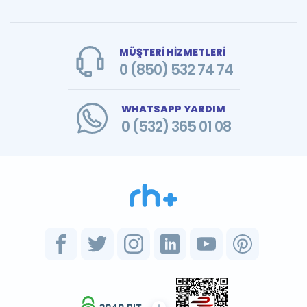
MÜŞTERİ HİZMETLERİ
0 (850) 532 74 74
WHATSAPP YARDIM
0 (532) 365 01 08