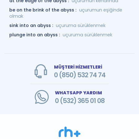
at the edge of the abyss :
uçurumun kenarında
be on the brink of the abyss :
uçurumun eşiğinde
olmak
sink into an abyss :
uçuruma sürüklenmek
plunge into an abyss :
uçuruma sürüklenmek
MÜŞTERİ HİZMETLERİ
0 (850) 532 74 74
WHATSAPP YARDIM
0 (532) 365 01 08