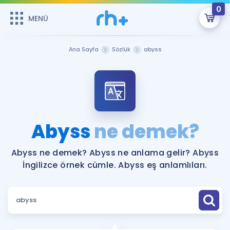
0
MENÜ
MENÜ
Üye Girişi
Ana Sayfa
Sözlük
abyss
Online Dersler
Sepetin Şu An Boş.
Çalışma Paketleri
Remzi Hoca ile seni sınava hazırlayacak onlarca eğitim seni
bekliyor!
Kitaplar ve Kaynaklar
GİRİŞ YAP
Abyss
ne demek?
Katılımcı Görüşleri
Şifremi Hatırlamıyorum
Abyss ne demek? Abyss ne anlama gelir? Abyss
İngilizce örnek cümle. Abyss eş anlamlıları.
ÜYE DEĞİLİM
Faydalı Araçlar
Ücretsiz Kaynaklar
Blog
İngilizce Gramer
Hakkımızda
Kariyer
Sözlük
Soru & Cevap
İletişim