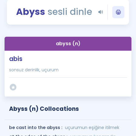
Puan Hesaplama
Abyss
sesli dinle
Rehberlik Aracı
ÖSYM Sınav Takvimi
abyss (n)
Kampanyalar
abis
Blog
sonsuz derinlik, uçurum
İngilizce Gramer
Abyss (n) Collocations
be cast into the abyss :
uçurumun eşiğine itilmek