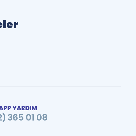
eler
PP YARDIM
2) 365 01 08