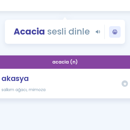
Kampanyalar
Eğitim ve Kitaplar
Blog
Acacia
sesli dinle
YDS - YÖKDİL Tüm S
İngilizce Gram
İngilizce Gramer
acacia (n)
akasya
salkım ağacı, mimoza