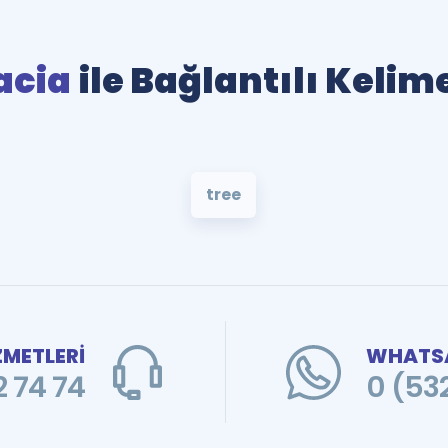
acia
ile Bağlantılı Kelim
tree
ZMETLERİ
WHATSA
 74 74
0 (53