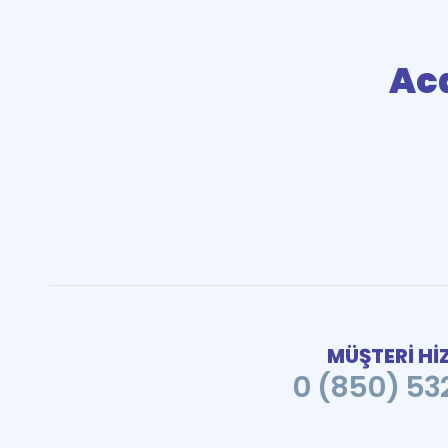
Ac
MÜŞTERİ Hİ
0 (850) 532