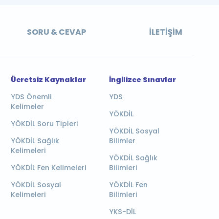
SORU & CEVAP
İLETIŞIM
Ücretsiz Kaynaklar
İngilizce Sınavlar
YDS Önemli
YDS
Kelimeler
YÖKDİL
YÖKDİL Soru Tipleri
YÖKDİL Sosyal
YÖKDİL Sağlık
Bilimler
Kelimeleri
YÖKDİL Sağlık
YÖKDİL Fen Kelimeleri
Bilimleri
YÖKDİL Sosyal
YÖKDİL Fen
Kelimeleri
Bilimleri
YKS-DİL