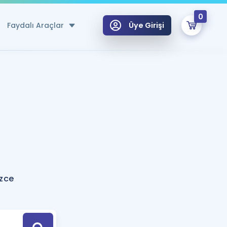
0
Faydalı Araçlar
Üye Girişi
klar
n Ücretsiz Kaynaklar
 için Özel Sözlük
Sepetin Şu An Boş.
ma
uan Hesaplama Aracı
i Hoca ile seni sınava hazırlayacak onlarca eğitim seni bekliyor!
Şifremi Hatırlamıyorum
GİRİŞ YAP
izce
azırlananlar için Öneriler
kvimi
ÜYE DEĞİLİM
arı Tek Takvimde