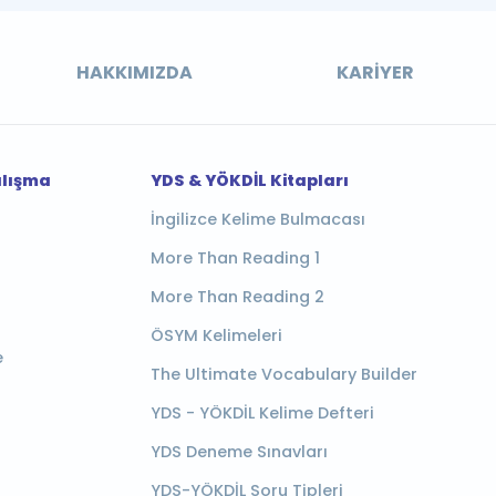
HAKKIMIZDA
KARIYER
alışma
YDS & YÖKDİL Kitapları
İngilizce Kelime Bulmacası
More Than Reading 1
More Than Reading 2
ÖSYM Kelimeleri
e
The Ultimate Vocabulary Builder
YDS - YÖKDİL Kelime Defteri
YDS Deneme Sınavları
YDS-YÖKDİL Soru Tipleri