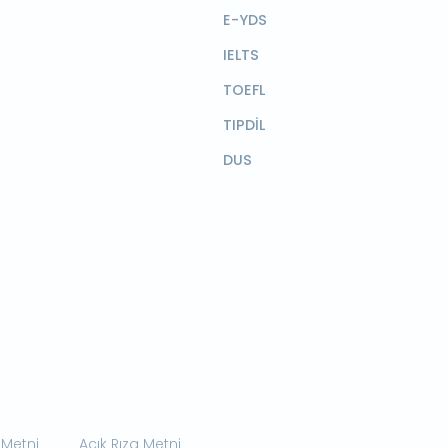
E-YDS
IELTS
TOEFL
TIPDİL
DUS
 Metni
Açık Rıza Metni