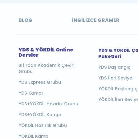
BLOG
İNGILIZCE GRAMER
YDS & YÖKDİL Online
YDS & YÖKDİL Ç
Dersler
Paketleri
Sıfırdan Akademik Çeviri
YDS Başlangıç
Grubu
YDS İleri Seviye
YDS Express Grubu
YÖKDİL Başlangıç
YDS Kampı
YÖKDİL İleri Seviy
YDS+YÖKDİL Hazırlık Grubu
YDS+YÖKDİL Kampı
YÖKDİL Hazırlık Grubu
YÖKDİL Kampı