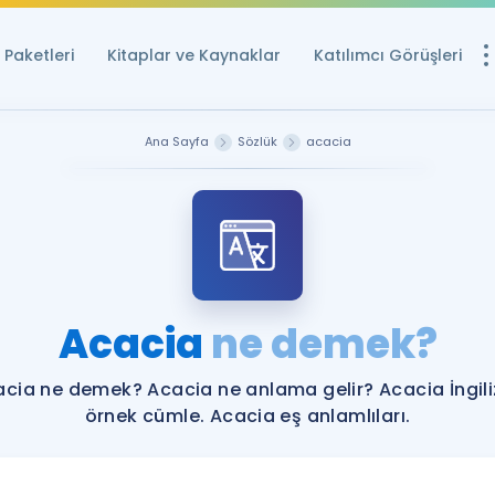
Paketleri
Kitaplar ve Kaynaklar
Katılımcı Görüşleri
Ücretsiz Kayna
Ana Sayfa
Sözlük
acacia
YDS ve YÖKDİL içi
Sözlük
İngilizce Sınavları
Puan Hesapla
Acacia
ne demek?
YDS ve YÖKDİL P
Remz
Rehberlik Aracı
cia ne demek? Acacia ne anlama gelir? Acacia İngil
YDS ve YÖKDİL'e H
örnek cümle. Acacia eş anlamlıları.
ÖSYM Sınav Ta
Tüm ÖSYM Sınavl