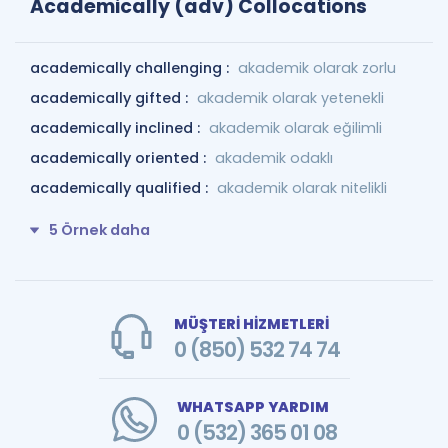
Academically (adv) Collocations
academically challenging :
akademik olarak zorlu
academically gifted :
akademik olarak yetenekli
academically inclined :
akademik olarak eğilimli
academically oriented :
akademik odaklı
academically qualified :
akademik olarak nitelikli
5 Örnek daha
MÜŞTERİ HİZMETLERİ
0 (850) 532 74 74
WHATSAPP YARDIM
0 (532) 365 01 08