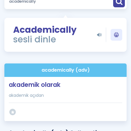
Puan Hesaplama
Rehberlik Aracı
Academically
ÖSYM Sınav Takvimi
sesli dinle
Kampanyalar
Blog
academically (adv)
İngilizce Gramer
akademik olarak
akademik açıdan