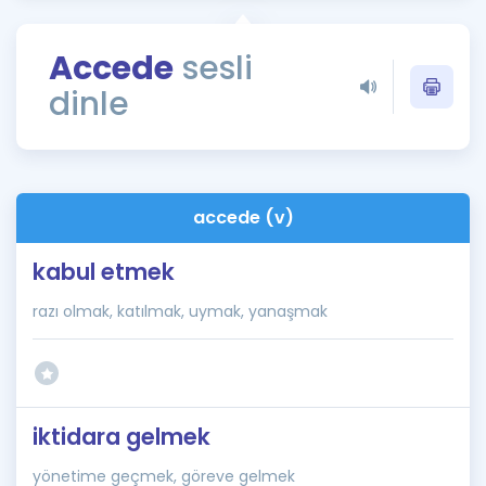
Puan Hesaplama
Accede
sesli
Rehberlik Aracı
dinle
ÖSYM Sınav Takvimi
Kampanyalar
Blog
accede (v)
İngilizce Gramer
kabul etmek
razı olmak, katılmak, uymak, yanaşmak
iktidara gelmek
yönetime geçmek, göreve gelmek