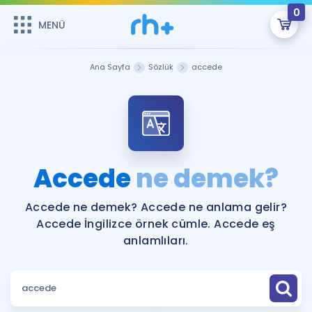
0
MENÜ
MENÜ
Üye Girişi
Ana Sayfa
Sözlük
accede
Online Dersler
Sepetin Şu An Boş.
Çalışma Paketleri
Remzi Hoca ile seni sınava hazırlayacak onlarca eğitim seni
bekliyor!
Kitaplar ve Kaynaklar
GİRİŞ YAP
Accede
ne demek?
Katılımcı Görüşleri
Şifremi Hatırlamıyorum
Accede ne demek? Accede ne anlama gelir?
Accede İngilizce örnek cümle. Accede eş
ÜYE DEĞİLİM
Faydalı Araçlar
anlamlıları.
Ücretsiz Kaynaklar
Blog
İngilizce Gramer
Hakkımızda
Kariyer
Sözlük
Soru & Cevap
İletişim