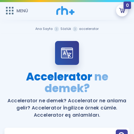
0
MENÜ
MENÜ
Üye Girişi
Ana Sayfa
Sözlük
accelerator
Online Dersler
Sepetin Şu An Boş.
Çalışma Paketleri
Remzi Hoca ile seni sınava hazırlayacak onlarca eğitim seni
bekliyor!
Kitaplar ve Kaynaklar
GİRİŞ YAP
Accelerator
ne
Katılımcı Görüşleri
demek?
Şifremi Hatırlamıyorum
ÜYE DEĞİLİM
Faydalı Araçlar
Accelerator ne demek? Accelerator ne anlama
gelir? Accelerator İngilizce örnek cümle.
Ücretsiz Kaynaklar
Blog
İngilizce Gramer
Accelerator eş anlamlıları.
Hakkımızda
Kariyer
Sözlük
Soru & Cevap
İletişim