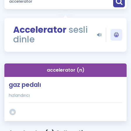
Puan Hesaplama
Rehberlik Aracı
Accelerator
sesli
ÖSYM Sınav Takvimi
dinle
Kampanyalar
Blog
accelerator (n)
İngilizce Gramer
gaz pedalı
hızlandırıcı