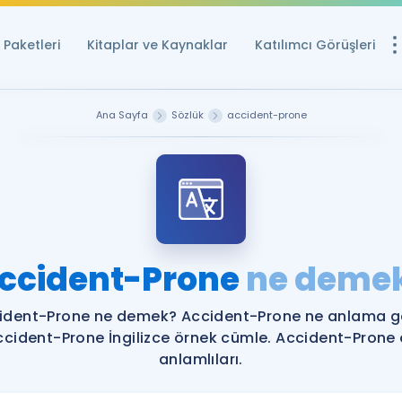
Paketleri
Kitaplar ve Kaynaklar
Katılımcı Görüşleri
Ücretsiz Kayna
Ana Sayfa
Sözlük
accident-prone
YDS ve YÖKDİL içi
Sözlük
İngilizce Sınavları
Puan Hesapla
ccident-Prone
ne deme
YDS ve YÖKDİL P
Remz
Rehberlik Aracı
ident-Prone ne demek? Accident-Prone ne anlama ge
YDS ve YÖKDİL'e H
ccident-Prone İngilizce örnek cümle. Accident-Prone 
anlamlıları.
ÖSYM Sınav Ta
Tüm ÖSYM Sınavl