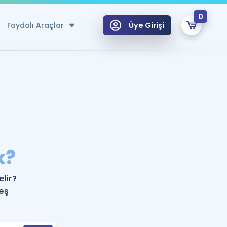
0
Faydalı Araçlar
Üye Girişi
klar
n Ücretsiz Kaynaklar
 için Özel Sözlük
Sepetin Şu An Boş.
ma
k?
uan Hesaplama Aracı
i Hoca ile seni sınava hazırlayacak onlarca eğitim seni bekliyor!
Şifremi Hatırlamıyorum
GİRİŞ YAP
lir?
azırlananlar için Öneriler
eş
kvimi
ÜYE DEĞİLİM
arı Tek Takvimde