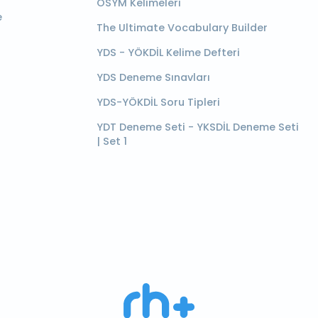
ÖSYM Kelimeleri
e
The Ultimate Vocabulary Builder
YDS - YÖKDİL Kelime Defteri
YDS Deneme Sınavları
YDS-YÖKDİL Soru Tipleri
YDT Deneme Seti - YKSDİL Deneme Seti
| Set 1