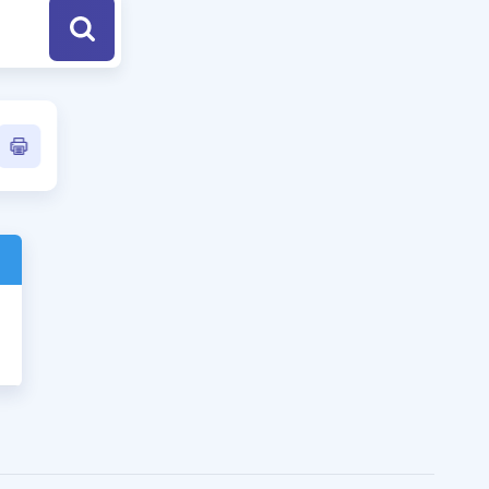
a Özel Fırsatlar
ınavlarla İlgili Haberler
er
 ve Konu Anlatımı