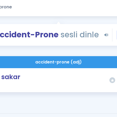
Kampanyalar
Eğitim ve Kitaplar
Blog
YDS - YÖKDİL Tüm S
ccident-Prone
sesli dinle
İngilizce Gram
İngilizce Gramer
accident-prone (adj)
sakar