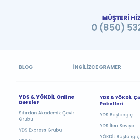
MÜŞTERİ Hİ
0 (850) 532
BLOG
İNGILIZCE GRAMER
YDS & YÖKDİL Online
YDS & YÖKDİL Ç
Dersler
Paketleri
Sıfırdan Akademik Çeviri
YDS Başlangıç
Grubu
YDS İleri Seviye
YDS Express Grubu
YÖKDİL Başlangıç