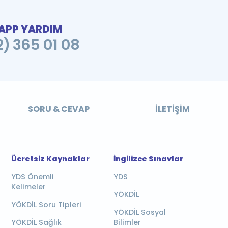
PP YARDIM
2) 365 01 08
SORU & CEVAP
İLETIŞIM
Ücretsiz Kaynaklar
İngilizce Sınavlar
YDS Önemli
YDS
Kelimeler
YÖKDİL
YÖKDİL Soru Tipleri
YÖKDİL Sosyal
YÖKDİL Sağlık
Bilimler