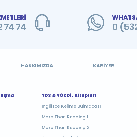
ZMETLERİ
WHATSA
 74 74
0 (53
HAKKIMIZDA
KARIYER
alışma
YDS & YÖKDİL Kitapları
İngilizce Kelime Bulmacası
More Than Reading 1
More Than Reading 2