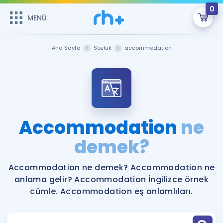
0
MENÜ
MENÜ
Üye Girişi
Ana Sayfa
Sözlük
accommodation
Online Dersler
Sepetin Şu An Boş.
Çalışma Paketleri
Remzi Hoca ile seni sınava hazırlayacak onlarca eğitim seni
bekliyor!
Kitaplar ve Kaynaklar
GİRİŞ YAP
Accommodation
ne
Katılımcı Görüşleri
demek?
Şifremi Hatırlamıyorum
ÜYE DEĞİLİM
Faydalı Araçlar
Accommodation ne demek? Accommodation ne
anlama gelir? Accommodation İngilizce örnek
Ücretsiz Kaynaklar
Blog
İngilizce Gramer
cümle. Accommodation eş anlamlıları.
Hakkımızda
Kariyer
Sözlük
Soru & Cevap
İletişim