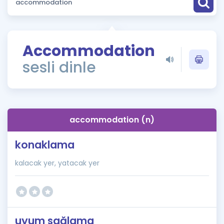
Puan Hesaplama
Rehberlik Aracı
Accommodation
ÖSYM Sınav Takvimi
sesli dinle
Kampanyalar
Blog
accommodation (n)
İngilizce Gramer
konaklama
kalacak yer, yatacak yer
uyum sağlama