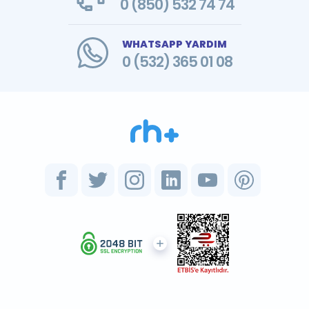
0 (850) 532 74 74
WHATSAPP YARDIM
0 (532) 365 01 08