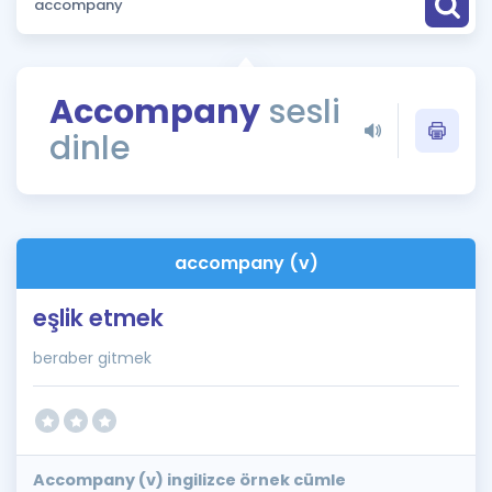
Puan Hesaplama
Rehberlik Aracı
Accompany
sesli
ÖSYM Sınav Takvimi
dinle
Kampanyalar
Blog
accompany (v)
İngilizce Gramer
eşlik etmek
beraber gitmek
Accompany (v) ingilizce örnek cümle