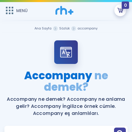
0
MENÜ
MENÜ
Üye Girişi
Ana Sayfa
Sözlük
accompany
Online Dersler
Sepetin Şu An Boş.
Çalışma Paketleri
Remzi Hoca ile seni sınava hazırlayacak onlarca eğitim seni
bekliyor!
Kitaplar ve Kaynaklar
GİRİŞ YAP
Accompany
ne
Katılımcı Görüşleri
demek?
Şifremi Hatırlamıyorum
ÜYE DEĞİLİM
Faydalı Araçlar
Accompany ne demek? Accompany ne anlama
gelir? Accompany İngilizce örnek cümle.
Ücretsiz Kaynaklar
Blog
İngilizce Gramer
Accompany eş anlamlıları.
Hakkımızda
Kariyer
Sözlük
Soru & Cevap
İletişim