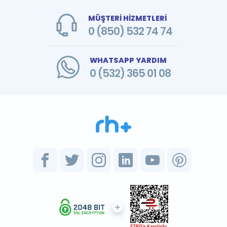
MÜŞTERİ HİZMETLERİ
0 (850) 532 74 74
WHATSAPP YARDIM
0 (532) 365 01 08