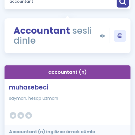
Puan Hesaplama
Rehberlik Aracı
Accountant
sesli
ÖSYM Sınav Takvimi
dinle
Kampanyalar
Blog
accountant (n)
İngilizce Gramer
muhasebeci
sayman, hesap uzmanı
Accountant (n) ingilizce örnek cümle