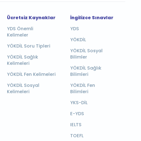
Ücretsiz Kaynaklar
İngilizce Sınavlar
YDS Önemli
YDS
Kelimeler
YÖKDİL
YÖKDİL Soru Tipleri
YÖKDİL Sosyal
YÖKDİL Sağlık
Bilimler
Kelimeleri
YÖKDİL Sağlık
YÖKDİL Fen Kelimeleri
Bilimleri
YÖKDİL Sosyal
YÖKDİL Fen
Kelimeleri
Bilimleri
YKS-DİL
E-YDS
IELTS
TOEFL