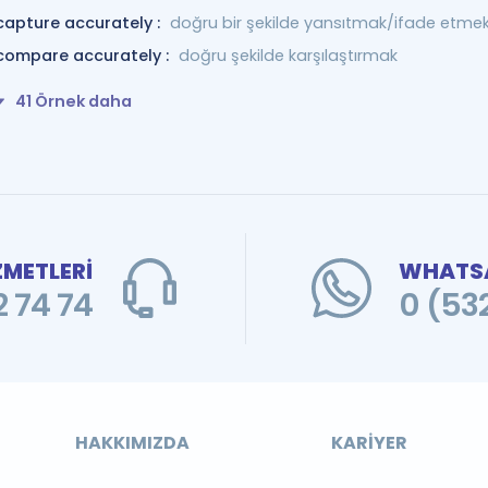
capture accurately :
doğru bir şekilde yansıtmak/ifade etme
compare accurately :
doğru şekilde karşılaştırmak
41 Örnek daha
ZMETLERİ
WHATSA
 74 74
0 (53
HAKKIMIZDA
KARIYER