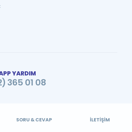
k
PP YARDIM
2) 365 01 08
SORU & CEVAP
İLETIŞIM