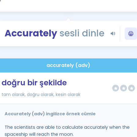
Kampanyalar
Eğitim ve Kitaplar
Blog
Accurately
sesli dinle
YDS - YÖKDİL Tüm S
İngilizce Gram
İngilizce Gramer
accurately (adv)
doğru bir şekilde
tam olarak, doğru olarak, kesin olarak
Accurately (adv) ingilizce örnek cümle
The scientists are able to calculate accurately when the
spaceship will reach the moon.