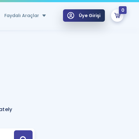
0
Faydalı Araçlar
Üye Girişi
klar
n Ücretsiz Kaynaklar
 için Özel Sözlük
Sepetin Şu An Boş.
ma
uan Hesaplama Aracı
i Hoca ile seni sınava hazırlayacak onlarca eğitim seni bekliyor!
Şifremi Hatırlamıyorum
GİRİŞ YAP
ately
azırlananlar için Öneriler
kvimi
ÜYE DEĞİLİM
arı Tek Takvimde