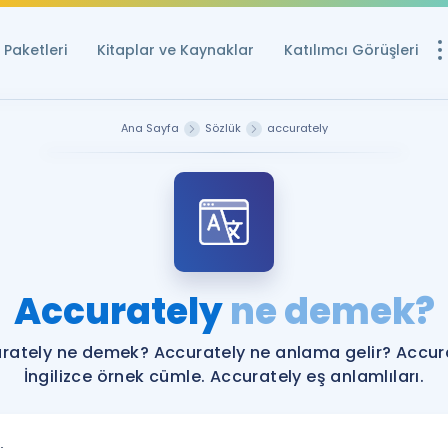
Paketleri
Kitaplar ve Kaynaklar
Katılımcı Görüşleri
Ücretsiz Kayna
Ana Sayfa
Sözlük
accurately
YDS ve YÖKDİL içi
Sözlük
İngilizce Sınavları
Puan Hesapla
Accurately
ne demek?
YDS ve YÖKDİL P
Remz
Rehberlik Aracı
rately ne demek? Accurately ne anlama gelir? Accur
YDS ve YÖKDİL'e H
İngilizce örnek cümle. Accurately eş anlamlıları.
ÖSYM Sınav Ta
Tüm ÖSYM Sınavl