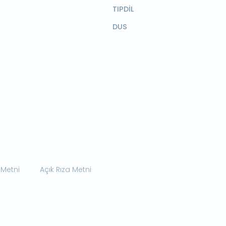
TIPDİL
DUS
 Metni
Açık Rıza Metni