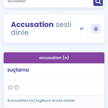
Puan Hesaplama
Rehberlik Aracı
Accusation
sesli
ÖSYM Sınav Takvimi
dinle
Kampanyalar
Blog
accusation (n)
İngilizce Gramer
suçlama
Accusation (n) ingilizce örnek cümle