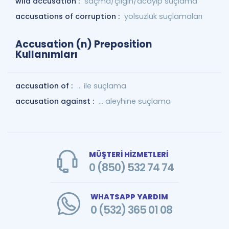
wild accusation :
saçma/çılgın/acayip suçlama
accusations of corruption :
yolsuzluk suçlamaları
Accusation (n) Preposition
Kullanımları
accusation of :
... ile suçlama
accusation against :
... aleyhine suçlama
MÜŞTERİ HİZMETLERİ
0 (850) 532 74 74
WHATSAPP YARDIM
0 (532) 365 01 08