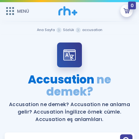
0
MENÜ
MENÜ
Üye Girişi
Ana Sayfa
Sözlük
accusation
Online Dersler
Sepetin Şu An Boş.
Çalışma Paketleri
Remzi Hoca ile seni sınava hazırlayacak onlarca eğitim seni
bekliyor!
Kitaplar ve Kaynaklar
GİRİŞ YAP
Accusation
ne
Katılımcı Görüşleri
demek?
Şifremi Hatırlamıyorum
ÜYE DEĞİLİM
Faydalı Araçlar
Accusation ne demek? Accusation ne anlama
gelir? Accusation İngilizce örnek cümle.
Ücretsiz Kaynaklar
Blog
İngilizce Gramer
Accusation eş anlamlıları.
Hakkımızda
Kariyer
Sözlük
Soru & Cevap
İletişim