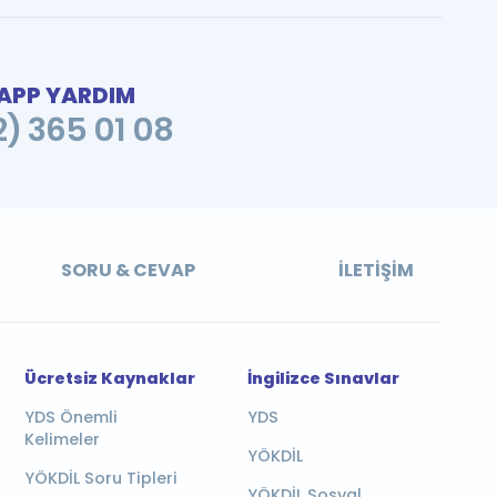
PP YARDIM
2) 365 01 08
SORU & CEVAP
İLETIŞIM
Ücretsiz Kaynaklar
İngilizce Sınavlar
YDS Önemli
YDS
Kelimeler
YÖKDİL
YÖKDİL Soru Tipleri
YÖKDİL Sosyal