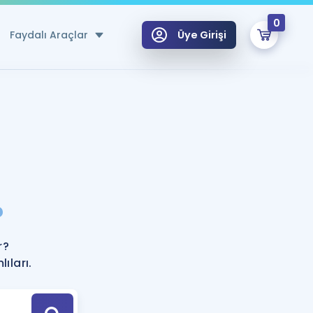
0
Faydalı Araçlar
Üye Girişi
klar
n Ücretsiz Kaynaklar
 için Özel Sözlük
Sepetin Şu An Boş.
ma
?
uan Hesaplama Aracı
i Hoca ile seni sınava hazırlayacak onlarca eğitim seni bekliyor!
Şifremi Hatırlamıyorum
GİRİŞ YAP
r?
azırlananlar için Öneriler
ıları.
kvimi
ÜYE DEĞİLİM
arı Tek Takvimde