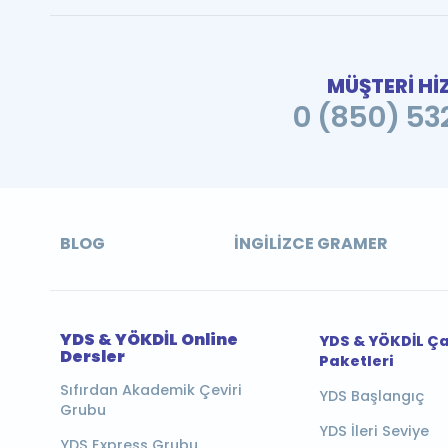
MÜŞTERİ Hİ
0 (850) 532
BLOG
İNGILIZCE GRAMER
YDS & YÖKDİL Online
YDS & YÖKDİL Ç
Dersler
Paketleri
Sıfırdan Akademik Çeviri
YDS Başlangıç
Grubu
YDS İleri Seviye
YDS Express Grubu