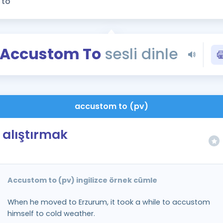
Kampanyalar
Eğitim ve Kitaplar
Blog
Accustom To
sesli dinle
YDS - YÖKDİL Tüm S
İngilizce Gram
İngilizce Gramer
accustom to (pv)
alıştırmak
Accustom to (pv) ingilizce örnek cümle
When he moved to Erzurum, it took a while to accustom
himself to cold weather.