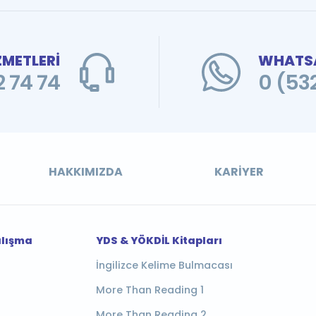
ZMETLERİ
WHATSA
 74 74
0 (53
HAKKIMIZDA
KARIYER
alışma
YDS & YÖKDİL Kitapları
İngilizce Kelime Bulmacası
More Than Reading 1
More Than Reading 2