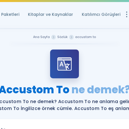
Paketleri
Kitaplar ve Kaynaklar
Katılımcı Görüşleri
Ücretsiz Kayna
Ana Sayfa
Sözlük
accustom to
YDS ve YÖKDİL içi
Sözlük
İngilizce Sınavları
Puan Hesapla
Accustom To
ne demek
YDS ve YÖKDİL P
Remz
Rehberlik Aracı
ccustom To ne demek? Accustom To ne anlama geli
YDS ve YÖKDİL'e H
tom To İngilizce örnek cümle. Accustom To eş anlaml
ÖSYM Sınav Ta
Tüm ÖSYM Sınavl