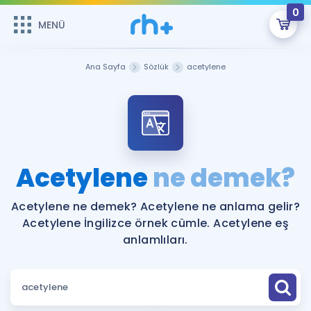
0
MENÜ
MENÜ
Üye Girişi
Ana Sayfa
Sözlük
acetylene
Online Dersler
Sepetin Şu An Boş.
Çalışma Paketleri
Remzi Hoca ile seni sınava hazırlayacak onlarca eğitim seni
bekliyor!
Kitaplar ve Kaynaklar
GİRİŞ YAP
Acetylene
ne demek?
Katılımcı Görüşleri
Şifremi Hatırlamıyorum
Acetylene ne demek? Acetylene ne anlama gelir?
Acetylene İngilizce örnek cümle. Acetylene eş
ÜYE DEĞİLİM
Faydalı Araçlar
anlamlıları.
Ücretsiz Kaynaklar
Blog
İngilizce Gramer
Hakkımızda
Kariyer
Sözlük
Soru & Cevap
İletişim