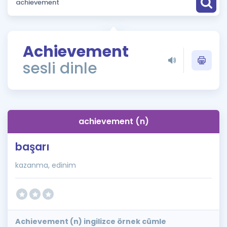
Puan Hesaplama
Rehberlik Aracı
Achievement
ÖSYM Sınav Takvimi
sesli dinle
Kampanyalar
Blog
achievement (n)
İngilizce Gramer
başarı
kazanma, edinim
Achievement (n) ingilizce örnek cümle