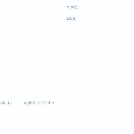
TIPDİL
DUS
 Metni
Açık Rıza Metni