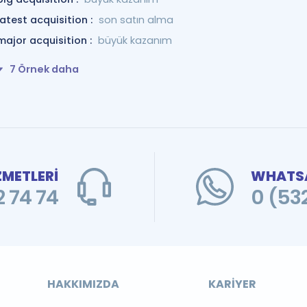
latest acquisition :
son satın alma
major acquisition :
büyük kazanım
7 Örnek daha
ZMETLERİ
WHATSA
 74 74
0 (53
HAKKIMIZDA
KARIYER