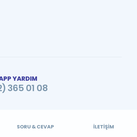
PP YARDIM
2) 365 01 08
SORU & CEVAP
İLETIŞIM