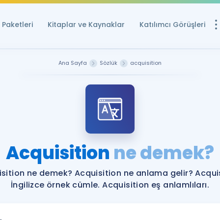
Paketleri
Kitaplar ve Kaynaklar
Katılımcı Görüşleri
Ücretsiz Kayna
Ana Sayfa
Sözlük
acquisition
YDS ve YÖKDİL içi
Sözlük
İngilizce Sınavları
Puan Hesapla
Acquisition
ne demek?
YDS ve YÖKDİL P
Remz
Rehberlik Aracı
sition ne demek? Acquisition ne anlama gelir? Acqui
YDS ve YÖKDİL'e H
İngilizce örnek cümle. Acquisition eş anlamlıları.
ÖSYM Sınav Ta
Tüm ÖSYM Sınavl