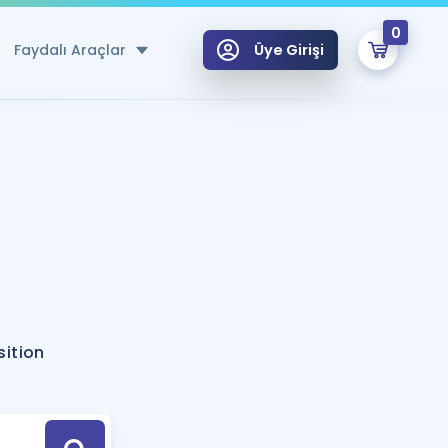
0
Faydalı Araçlar
Üye Girişi
klar
n Ücretsiz Kaynaklar
 için Özel Sözlük
Sepetin Şu An Boş.
ma
uan Hesaplama Aracı
i Hoca ile seni sınava hazırlayacak onlarca eğitim seni bekliyor!
Şifremi Hatırlamıyorum
GİRİŞ YAP
sition
azırlananlar için Öneriler
kvimi
ÜYE DEĞİLİM
arı Tek Takvimde