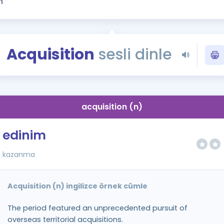
Kampanyalar
Eğitim ve Kitaplar
Blog
Acquisition
sesli dinle
YDS - YÖKDİL Tüm S
İngilizce Gram
İngilizce Gramer
acquisition (n)
edinim
kazanma
Acquisition (n) ingilizce örnek cümle
The period featured an unprecedented pursuit of
overseas territorial acquisitions.