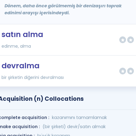
Dönem, daha önce görülmemiş bir denizaşırı toprak
edinimi arayışı içerisindeydi.
satın alma
edinme, alma
devralma
bir şirketin diğerini devralması
Acquisition (n) Collocations
complete acquisition :
kazanımını tamamlamak
make acquisition :
(bir şirketi) devir/satın almak
big acquisition :
büyük kazanım