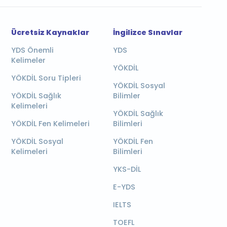
Ücretsiz Kaynaklar
İngilizce Sınavlar
YDS Önemli
YDS
Kelimeler
YÖKDİL
YÖKDİL Soru Tipleri
YÖKDİL Sosyal
YÖKDİL Sağlık
Bilimler
Kelimeleri
YÖKDİL Sağlık
YÖKDİL Fen Kelimeleri
Bilimleri
YÖKDİL Sosyal
YÖKDİL Fen
Kelimeleri
Bilimleri
YKS-DİL
E-YDS
IELTS
TOEFL