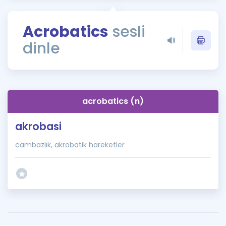
Puan Hesaplama
Acrobatics
sesli
Rehberlik Aracı
dinle
ÖSYM Sınav Takvimi
Kampanyalar
Blog
acrobatics (n)
İngilizce Gramer
akrobasi
cambazlık, akrobatik hareketler