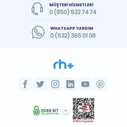
MÜŞTERİ HİZMETLERİ
0 (850) 532 74 74
WHATSAPP YARDIM
0 (532) 365 01 08