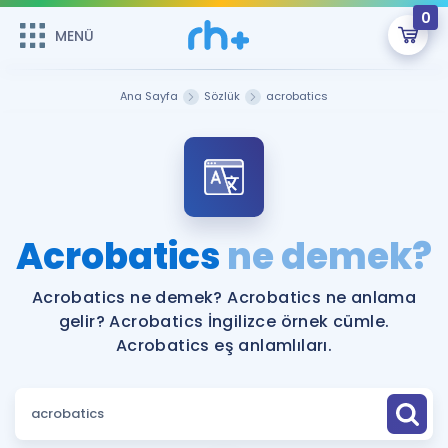
0
MENÜ
MENÜ
Üye Girişi
Ana Sayfa
Sözlük
acrobatics
Online Dersler
Sepetin Şu An Boş.
Çalışma Paketleri
Remzi Hoca ile seni sınava hazırlayacak onlarca eğitim seni
bekliyor!
Kitaplar ve Kaynaklar
GİRİŞ YAP
Acrobatics
ne demek?
Katılımcı Görüşleri
Şifremi Hatırlamıyorum
Acrobatics ne demek? Acrobatics ne anlama
gelir? Acrobatics İngilizce örnek cümle.
ÜYE DEĞİLİM
Faydalı Araçlar
Acrobatics eş anlamlıları.
Ücretsiz Kaynaklar
Blog
İngilizce Gramer
Hakkımızda
Kariyer
Sözlük
Soru & Cevap
İletişim