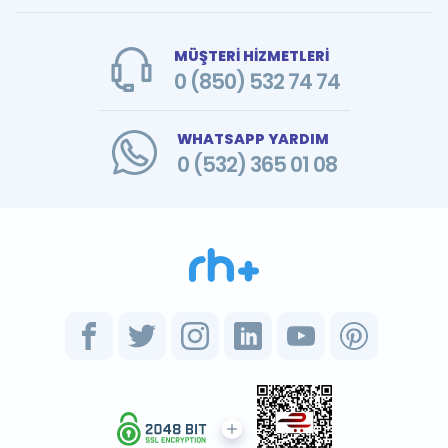
MÜŞTERİ HİZMETLERİ
0 (850) 532 74 74
WHATSAPP YARDIM
0 (532) 365 01 08