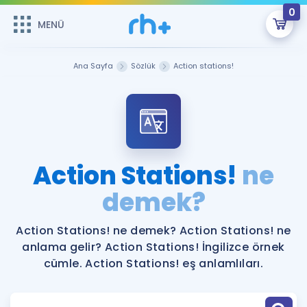
0
MENÜ
MENÜ
Üye Girişi
Ana Sayfa
Sözlük
Action stations!
Online Dersler
Sepetin Şu An Boş.
Çalışma Paketleri
Remzi Hoca ile seni sınava hazırlayacak onlarca eğitim seni
bekliyor!
Kitaplar ve Kaynaklar
GİRİŞ YAP
Action Stations!
ne
Katılımcı Görüşleri
demek?
Şifremi Hatırlamıyorum
ÜYE DEĞİLİM
Faydalı Araçlar
Action Stations! ne demek? Action Stations! ne
anlama gelir? Action Stations! İngilizce örnek
Ücretsiz Kaynaklar
Blog
İngilizce Gramer
cümle. Action Stations! eş anlamlıları.
Hakkımızda
Kariyer
Sözlük
Soru & Cevap
İletişim