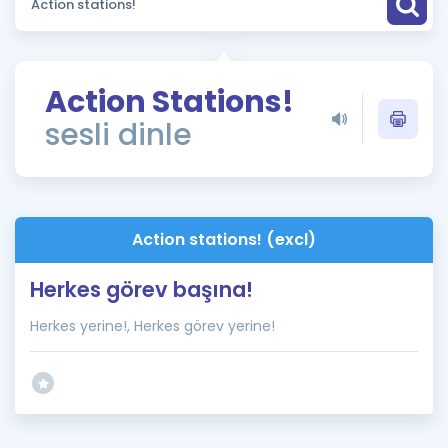
Puan Hesaplama
Rehberlik Aracı
Action Stations!
ÖSYM Sınav Takvimi
sesli dinle
Kampanyalar
Blog
Action stations! (excl)
İngilizce Gramer
Herkes görev başına!
Herkes yerine!, Herkes görev yerine!