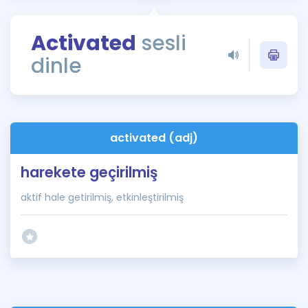
Puan Hesaplama
Activated
sesli
Rehberlik Aracı
dinle
ÖSYM Sınav Takvimi
Kampanyalar
Blog
activated (adj)
İngilizce Gramer
harekete geçirilmiş
aktif hale getirilmiş, etkinleştirilmiş