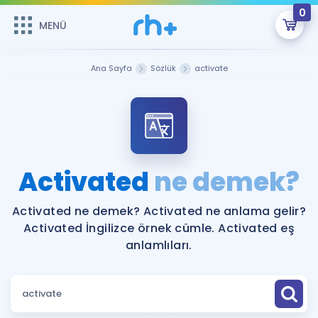
0
MENÜ
MENÜ
Üye Girişi
Ana Sayfa
Sözlük
activate
Online Dersler
Sepetin Şu An Boş.
Çalışma Paketleri
Remzi Hoca ile seni sınava hazırlayacak onlarca eğitim seni
bekliyor!
Kitaplar ve Kaynaklar
GİRİŞ YAP
Activated
ne demek?
Katılımcı Görüşleri
Şifremi Hatırlamıyorum
Activated ne demek? Activated ne anlama gelir?
Activated İngilizce örnek cümle. Activated eş
ÜYE DEĞİLİM
Faydalı Araçlar
anlamlıları.
Ücretsiz Kaynaklar
Blog
İngilizce Gramer
Hakkımızda
Kariyer
Sözlük
Soru & Cevap
İletişim