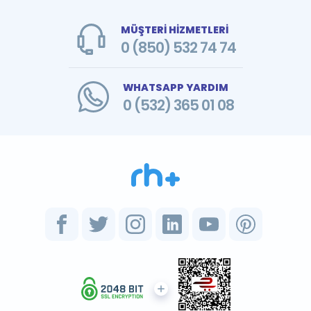
MÜŞTERİ HİZMETLERİ
0 (850) 532 74 74
WHATSAPP YARDIM
0 (532) 365 01 08