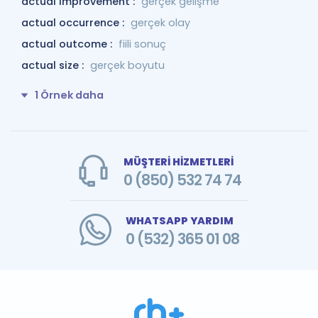
actual improvement :
gerçek gelişme
actual occurrence :
gerçek olay
actual outcome :
fiili sonuç
actual size :
gerçek boyutu
1 Örnek daha
MÜŞTERİ HİZMETLERİ
0 (850) 532 74 74
WHATSAPP YARDIM
0 (532) 365 01 08