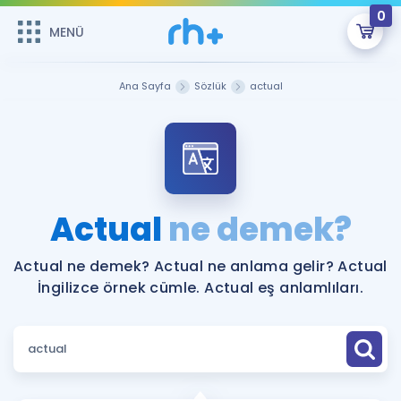
0
MENÜ
MENÜ
Üye Girişi
Ana Sayfa
Sözlük
actual
Online Dersler
Sepetin Şu An Boş.
Çalışma Paketleri
Remzi Hoca ile seni sınava hazırlayacak onlarca eğitim seni
bekliyor!
Kitaplar ve Kaynaklar
GİRİŞ YAP
Actual
ne demek?
Katılımcı Görüşleri
Şifremi Hatırlamıyorum
Actual ne demek? Actual ne anlama gelir? Actual
İngilizce örnek cümle. Actual eş anlamlıları.
ÜYE DEĞİLİM
Faydalı Araçlar
Ücretsiz Kaynaklar
Blog
İngilizce Gramer
Hakkımızda
Kariyer
Sözlük
Soru & Cevap
İletişim