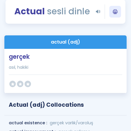
Puan Hesaplama
Actual
sesli dinle
Rehberlik Aracı
ÖSYM Sınav Takvimi
actual (adj)
Kampanyalar
gerçek
Blog
asıl, hakiki
İngilizce Gramer
Actual (adj) Collocations
actual existence :
gerçek varlık/varoluş