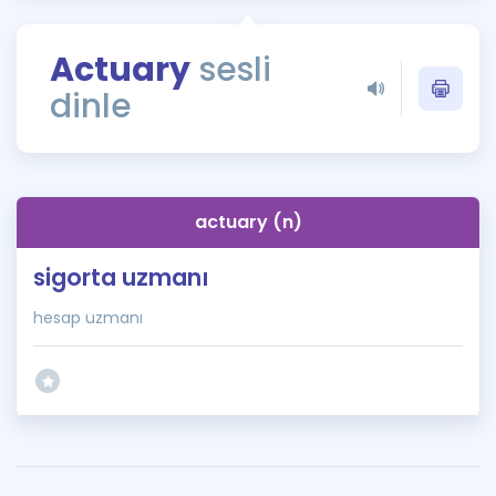
Puan Hesaplama
Actuary
sesli
Rehberlik Aracı
dinle
ÖSYM Sınav Takvimi
Kampanyalar
Blog
actuary (n)
İngilizce Gramer
sigorta uzmanı
hesap uzmanı