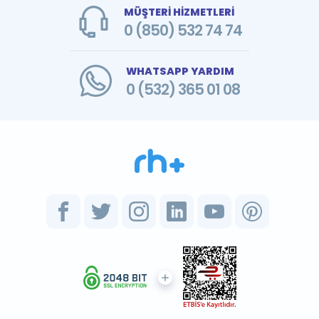
MÜŞTERİ HİZMETLERİ
0 (850) 532 74 74
WHATSAPP YARDIM
0 (532) 365 01 08