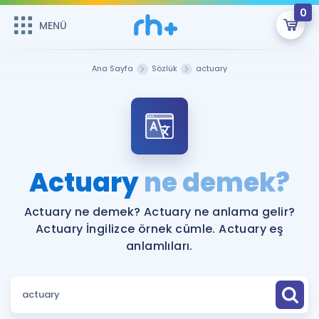
0
MENÜ
MENÜ
Üye Girişi
Ana Sayfa
Sözlük
actuary
Online Dersler
Sepetin Şu An Boş.
Çalışma Paketleri
Remzi Hoca ile seni sınava hazırlayacak onlarca eğitim seni
bekliyor!
Kitaplar ve Kaynaklar
GİRİŞ YAP
Actuary
ne demek?
Katılımcı Görüşleri
Şifremi Hatırlamıyorum
Actuary ne demek? Actuary ne anlama gelir?
Actuary İngilizce örnek cümle. Actuary eş
ÜYE DEĞİLİM
Faydalı Araçlar
anlamlıları.
Ücretsiz Kaynaklar
Blog
İngilizce Gramer
Hakkımızda
Kariyer
Sözlük
Soru & Cevap
İletişim