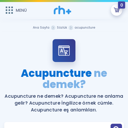
0
MENÜ
MENÜ
Üye Girişi
Ana Sayfa
Sözlük
acupuncture
Online Dersler
Sepetin Şu An Boş.
Çalışma Paketleri
Remzi Hoca ile seni sınava hazırlayacak onlarca eğitim seni
bekliyor!
Kitaplar ve Kaynaklar
GİRİŞ YAP
Acupuncture
ne
Katılımcı Görüşleri
demek?
Şifremi Hatırlamıyorum
ÜYE DEĞİLİM
Faydalı Araçlar
Acupuncture ne demek? Acupuncture ne anlama
gelir? Acupuncture İngilizce örnek cümle.
Ücretsiz Kaynaklar
Blog
İngilizce Gramer
Acupuncture eş anlamlıları.
Hakkımızda
Kariyer
Sözlük
Soru & Cevap
İletişim