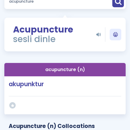
Puan Hesaplama
Rehberlik Aracı
Acupuncture
ÖSYM Sınav Takvimi
sesli dinle
Kampanyalar
Blog
acupuncture (n)
İngilizce Gramer
akupunktur
Acupuncture (n) Collocations