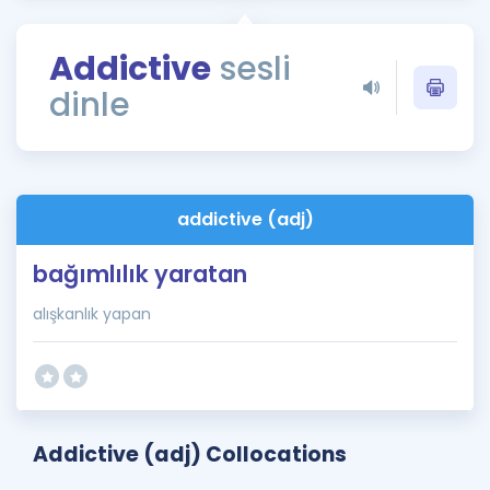
Puan Hesaplama
Addictive
sesli
Rehberlik Aracı
dinle
ÖSYM Sınav Takvimi
Kampanyalar
Blog
addictive (adj)
İngilizce Gramer
bağımlılık yaratan
alışkanlık yapan
Addictive (adj) Collocations