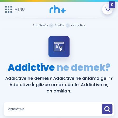
0
MENÜ
MENÜ
Üye Girişi
Ana Sayfa
Sözlük
addictive
Online Dersler
Sepetin Şu An Boş.
Çalışma Paketleri
Remzi Hoca ile seni sınava hazırlayacak onlarca eğitim seni
bekliyor!
Kitaplar ve Kaynaklar
GİRİŞ YAP
Addictive
ne demek?
Katılımcı Görüşleri
Şifremi Hatırlamıyorum
Addictive ne demek? Addictive ne anlama gelir?
Addictive İngilizce örnek cümle. Addictive eş
ÜYE DEĞİLİM
Faydalı Araçlar
anlamlıları.
Ücretsiz Kaynaklar
Blog
İngilizce Gramer
Hakkımızda
Kariyer
Sözlük
Soru & Cevap
İletişim