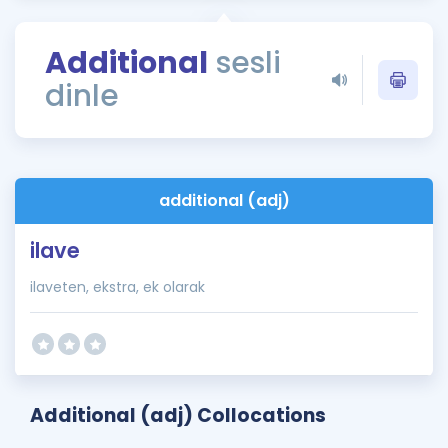
Puan Hesaplama
Additional
sesli
Rehberlik Aracı
dinle
ÖSYM Sınav Takvimi
Kampanyalar
Blog
additional (adj)
İngilizce Gramer
ilave
ilaveten, ekstra, ek olarak
Additional (adj) Collocations