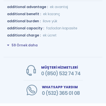
additional advantage :
ek avantaj
additional benefit :
ek kazanç
additional burden :
ilave yük
additional capacity :
fazladan kapasite
additional charge :
ek ücret
59 Örnek daha
MÜŞTERİ HİZMETLERİ
0 (850) 532 74 74
WHATSAPP YARDIM
0 (532) 365 01 08