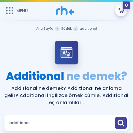
0
MENÜ
MENÜ
Üye Girişi
Ana Sayfa
Sözlük
additional
Online Dersler
Sepetin Şu An Boş.
Çalışma Paketleri
Remzi Hoca ile seni sınava hazırlayacak onlarca eğitim seni
bekliyor!
Kitaplar ve Kaynaklar
GİRİŞ YAP
Additional
ne demek?
Katılımcı Görüşleri
Şifremi Hatırlamıyorum
Additional ne demek? Additional ne anlama
gelir? Additional İngilizce örnek cümle. Additional
ÜYE DEĞİLİM
Faydalı Araçlar
eş anlamlıları.
Ücretsiz Kaynaklar
Blog
İngilizce Gramer
Hakkımızda
Kariyer
Sözlük
Soru & Cevap
İletişim