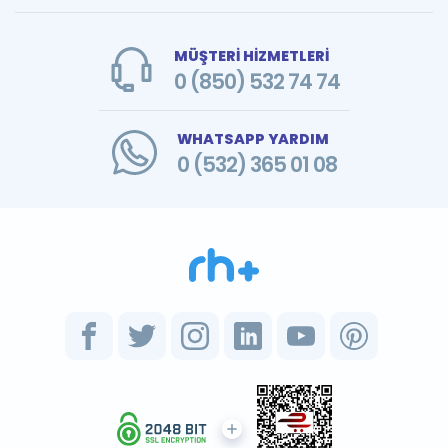
MÜŞTERİ HİZMETLERİ
0 (850) 532 74 74
WHATSAPP YARDIM
0 (532) 365 01 08