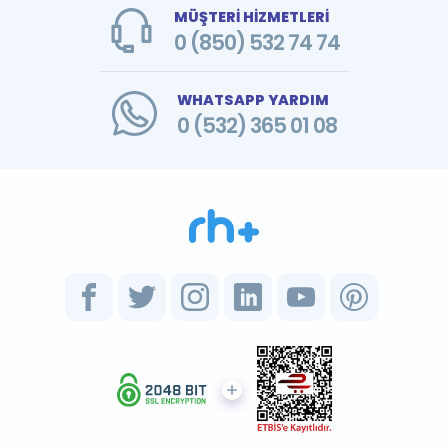
MÜŞTERİ HİZMETLERİ
0 (850) 532 74 74
WHATSAPP YARDIM
0 (532) 365 01 08