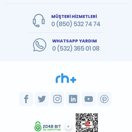
MÜŞTERİ HİZMETLERİ
0 (850) 532 74 74
WHATSAPP YARDIM
0 (532) 365 01 08