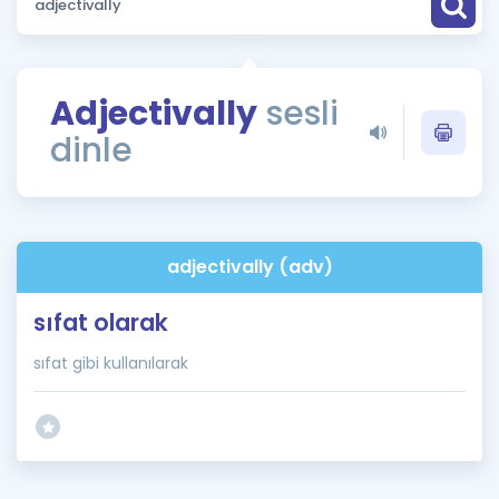
Puan Hesaplama
Rehberlik Aracı
Adjectivally
sesli
ÖSYM Sınav Takvimi
dinle
Kampanyalar
Blog
adjectivally (adv)
İngilizce Gramer
sıfat olarak
sıfat gibi kullanılarak