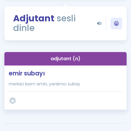
Puan Hesaplama
Adjutant
sesli
Rehberlik Aracı
dinle
ÖSYM Sınav Takvimi
Kampanyalar
Blog
adjutant (n)
İngilizce Gramer
emir subayı
merkez kısım amiri, yardımcı subay