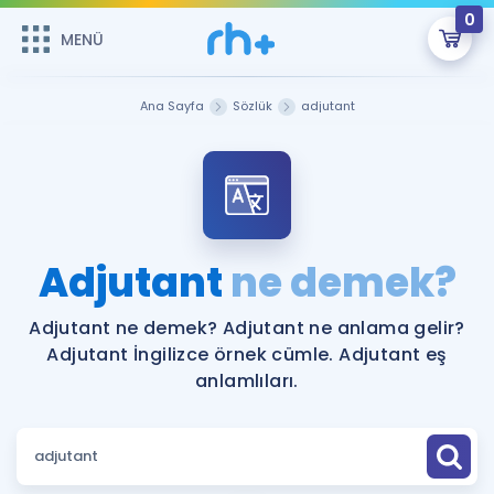
0
MENÜ
MENÜ
Üye Girişi
Ana Sayfa
Sözlük
adjutant
Online Dersler
Sepetin Şu An Boş.
Çalışma Paketleri
Remzi Hoca ile seni sınava hazırlayacak onlarca eğitim seni
bekliyor!
Kitaplar ve Kaynaklar
GİRİŞ YAP
Adjutant
ne demek?
Katılımcı Görüşleri
Şifremi Hatırlamıyorum
Adjutant ne demek? Adjutant ne anlama gelir?
Adjutant İngilizce örnek cümle. Adjutant eş
ÜYE DEĞİLİM
Faydalı Araçlar
anlamlıları.
Ücretsiz Kaynaklar
Blog
İngilizce Gramer
Hakkımızda
Kariyer
Sözlük
Soru & Cevap
İletişim