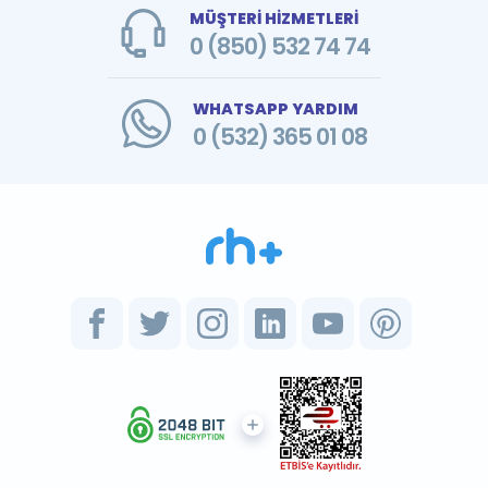
MÜŞTERİ HİZMETLERİ
0 (850) 532 74 74
WHATSAPP YARDIM
0 (532) 365 01 08