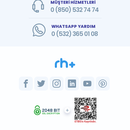
MÜŞTERİ HİZMETLERİ
0 (850) 532 74 74
WHATSAPP YARDIM
0 (532) 365 01 08