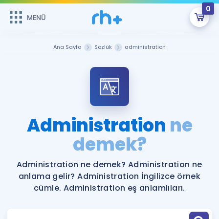
0
MENÜ
MENÜ
Üye Girişi
Ana Sayfa
Sözlük
administration
Online Dersler
Sepetin Şu An Boş.
Çalışma Paketleri
Remzi Hoca ile seni sınava hazırlayacak onlarca eğitim seni
bekliyor!
Kitaplar ve Kaynaklar
GİRİŞ YAP
Administration
ne
Katılımcı Görüşleri
demek?
Şifremi Hatırlamıyorum
ÜYE DEĞİLİM
Faydalı Araçlar
Administration ne demek? Administration ne
anlama gelir? Administration İngilizce örnek
Ücretsiz Kaynaklar
Blog
İngilizce Gramer
cümle. Administration eş anlamlıları.
Hakkımızda
Kariyer
Sözlük
Soru & Cevap
İletişim