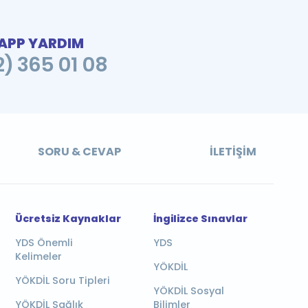
PP YARDIM
2) 365 01 08
SORU & CEVAP
İLETIŞIM
Ücretsiz Kaynaklar
İngilizce Sınavlar
YDS Önemli
YDS
Kelimeler
YÖKDİL
YÖKDİL Soru Tipleri
YÖKDİL Sosyal
YÖKDİL Sağlık
Bilimler