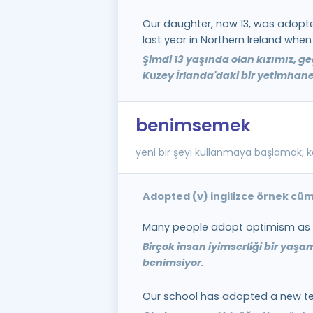
Our daughter, now 13, was adop
last year in Northern Ireland when
Şimdi 13 yaşında olan kızımız, g
Kuzey İrlanda'daki bir yetimhane
benimsemek
yeni bir şeyi kullanmaya başlamak, 
Adopted (v) ingilizce örnek cüm
Many people adopt optimism as a 
Birçok insan iyimserliği bir yaşam
benimsiyor.
Our school has adopted a new t