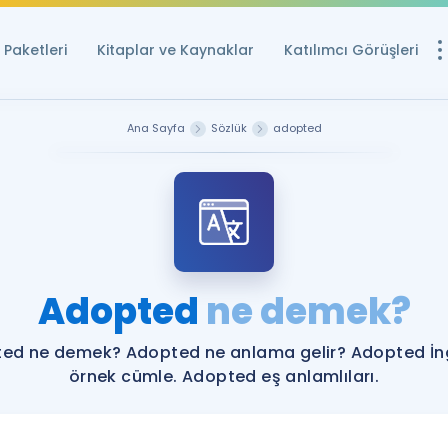
Paketleri
Kitaplar ve Kaynaklar
Katılımcı Görüşleri
Ücretsiz Kayna
Ana Sayfa
Sözlük
adopted
YDS ve YÖKDİL içi
Sözlük
İngilizce Sınavları
Puan Hesapla
Adopted
ne demek?
YDS ve YÖKDİL P
Remz
Rehberlik Aracı
ed ne demek? Adopted ne anlama gelir? Adopted İng
YDS ve YÖKDİL'e H
örnek cümle. Adopted eş anlamlıları.
ÖSYM Sınav Ta
Tüm ÖSYM Sınavl