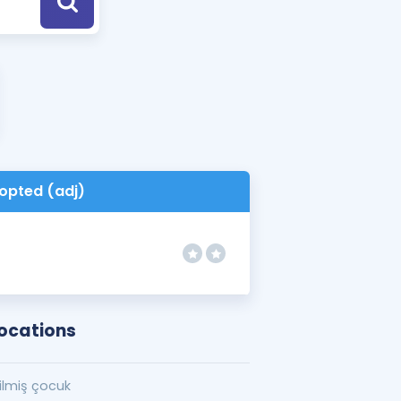
a Özel Fırsatlar
ınavlarla İlgili Haberler
er
 ve Konu Anlatımı
opted (adj)
ocations
ilmiş çocuk