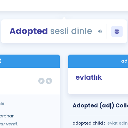
Kampanyalar
Eğitim ve Kitaplar
Blog
Adopted
sesli dinle
YDS - YÖKDİL Tüm S
İngilizce Gram
İngilizce Gramer
)
ad
evlatlık
le
Adopted (adj) Coll
orphan.
adopted child :
evlat edin
ar verdi.