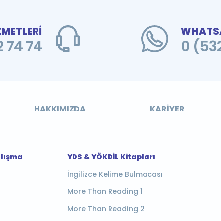
ZMETLERİ
WHATSA
 74 74
0 (53
HAKKIMIZDA
KARIYER
alışma
YDS & YÖKDİL Kitapları
İngilizce Kelime Bulmacası
More Than Reading 1
More Than Reading 2