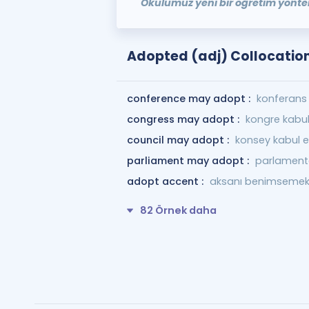
Okulumuz yeni bir öğretim yönte
Adopted (adj) Collocatio
conference may adopt :
konferans 
congress may adopt :
kongre kabul 
council may adopt :
konsey kabul ed
parliament may adopt :
parlamento
adopt accent :
aksanı benimseme
82 Örnek daha