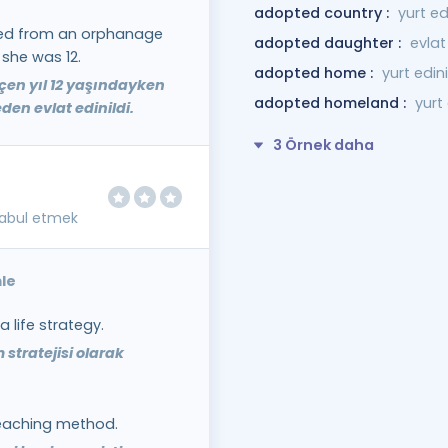
adopted country :
yurt ed
ted from an orphanage
adopted daughter :
evlat
 she was 12.
adopted home :
yurt edin
eçen yıl 12 yaşındayken
adopted homeland :
yurt
den evlat edinildi.
3 Örnek daha
kabul etmek
le
life strategy.
 stratejisi olarak
eaching method.