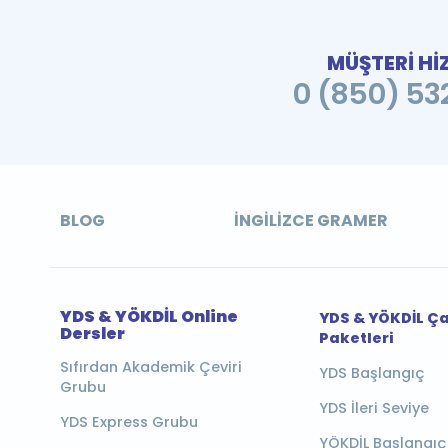
MÜŞTERİ Hİ
0 (850) 532
BLOG
İNGILIZCE GRAMER
YDS & YÖKDİL Online
YDS & YÖKDİL Ç
Dersler
Paketleri
Sıfırdan Akademik Çeviri
YDS Başlangıç
Grubu
YDS İleri Seviye
YDS Express Grubu
YÖKDİL Başlangıç