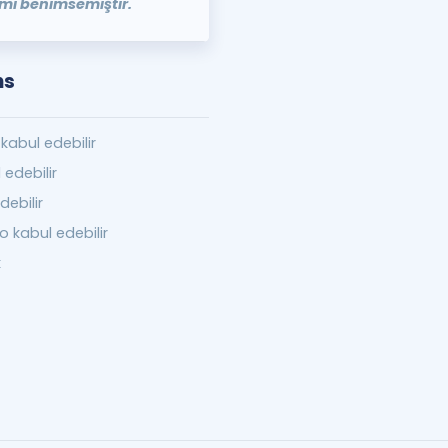
mi benimsemiştir.
ns
kabul edebilir
edebilir
ebilir
 kabul edebilir
k