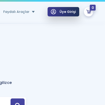
0
Faydalı Araçlar
Üye Girişi
klar
n Ücretsiz Kaynaklar
 için Özel Sözlük
Sepetin Şu An Boş.
ma
uan Hesaplama Aracı
i Hoca ile seni sınava hazırlayacak onlarca eğitim seni bekliyor!
Şifremi Hatırlamıyorum
GİRİŞ YAP
ilizce
azırlananlar için Öneriler
kvimi
ÜYE DEĞİLİM
arı Tek Takvimde