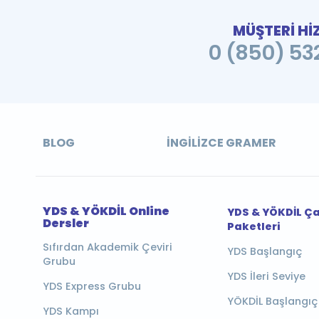
MÜŞTERİ Hİ
0 (850) 532
BLOG
İNGILIZCE GRAMER
YDS & YÖKDİL Online
YDS & YÖKDİL Ç
Dersler
Paketleri
Sıfırdan Akademik Çeviri
YDS Başlangıç
Grubu
YDS İleri Seviye
YDS Express Grubu
YÖKDİL Başlangıç
YDS Kampı