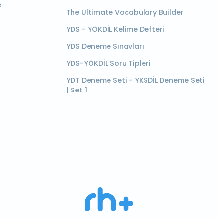
e
The Ultimate Vocabulary Builder
YDS - YÖKDİL Kelime Defteri
YDS Deneme Sınavları
YDS-YÖKDİL Soru Tipleri
YDT Deneme Seti - YKSDİL Deneme Seti
| Set 1