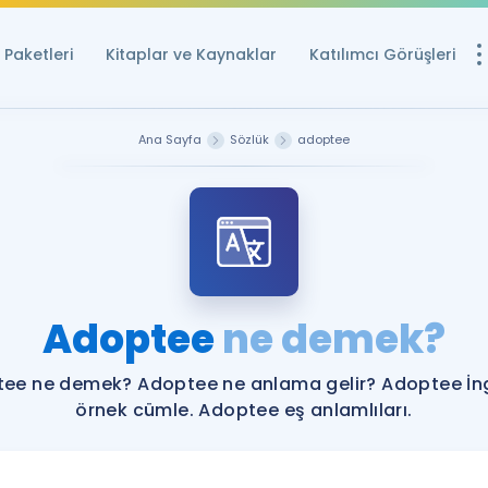
Paketleri
Kitaplar ve Kaynaklar
Katılımcı Görüşleri
Ücretsiz Kayna
Ana Sayfa
Sözlük
adoptee
YDS ve YÖKDİL içi
Sözlük
İngilizce Sınavları
Puan Hesapla
Adoptee
ne demek?
YDS ve YÖKDİL P
Remz
Rehberlik Aracı
ee ne demek? Adoptee ne anlama gelir? Adoptee İng
YDS ve YÖKDİL'e H
örnek cümle. Adoptee eş anlamlıları.
ÖSYM Sınav Ta
Tüm ÖSYM Sınavl