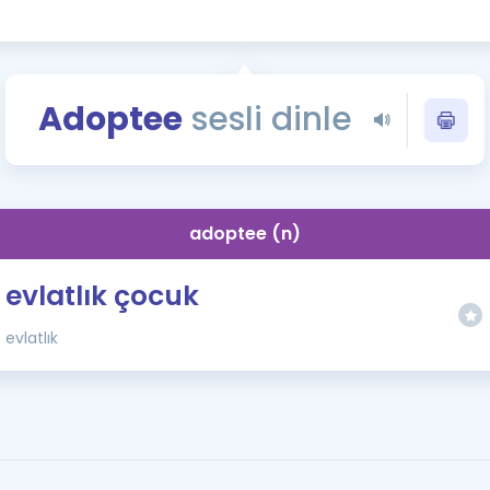
Kampanyalar
Eğitim ve Kitaplar
Blog
Adoptee
sesli dinle
YDS - YÖKDİL Tüm S
İngilizce Gram
İngilizce Gramer
adoptee (n)
evlatlık çocuk
evlatlık