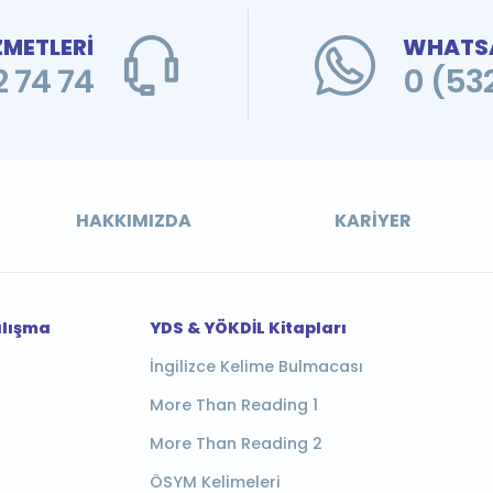
ZMETLERİ
WHATSA
 74 74
0 (53
HAKKIMIZDA
KARIYER
alışma
YDS & YÖKDİL Kitapları
İngilizce Kelime Bulmacası
More Than Reading 1
More Than Reading 2
ÖSYM Kelimeleri