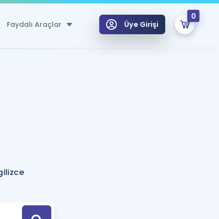
0
Faydalı Araçlar
Üye Girişi
klar
n Ücretsiz Kaynaklar
 için Özel Sözlük
Sepetin Şu An Boş.
ma
uan Hesaplama Aracı
i Hoca ile seni sınava hazırlayacak onlarca eğitim seni bekliyor!
Şifremi Hatırlamıyorum
GİRİŞ YAP
ilizce
azırlananlar için Öneriler
kvimi
ÜYE DEĞİLİM
arı Tek Takvimde