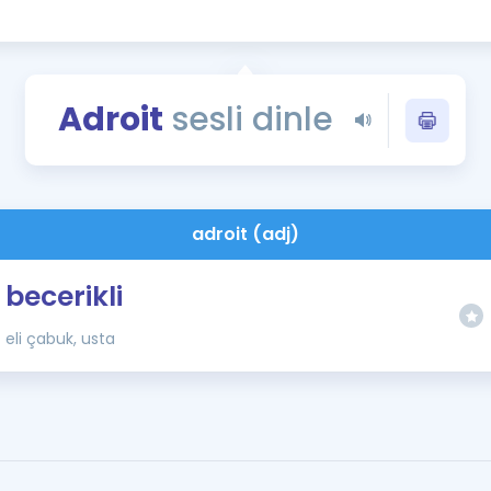
Kampanyalar
Eğitim ve Kitaplar
Blog
Adroit
sesli dinle
YDS - YÖKDİL Tüm S
İngilizce Gram
İngilizce Gramer
adroit (adj)
becerikli
eli çabuk, usta