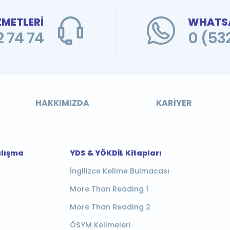
ZMETLERİ
WHATSA
 74 74
0 (53
HAKKIMIZDA
KARIYER
alışma
YDS & YÖKDİL Kitapları
İngilizce Kelime Bulmacası
More Than Reading 1
More Than Reading 2
ÖSYM Kelimeleri