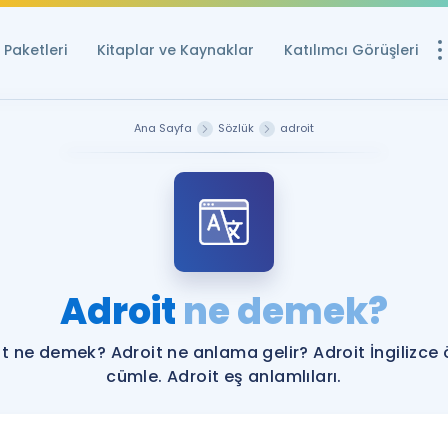
Paketleri
Kitaplar ve Kaynaklar
Katılımcı Görüşleri
Ücretsiz Kayna
Ana Sayfa
Sözlük
adroit
YDS ve YÖKDİL içi
Sözlük
İngilizce Sınavları
Puan Hesapla
Adroit
ne demek?
YDS ve YÖKDİL P
Remz
Rehberlik Aracı
t ne demek? Adroit ne anlama gelir? Adroit İngilizce
YDS ve YÖKDİL'e H
cümle. Adroit eş anlamlıları.
ÖSYM Sınav Ta
Tüm ÖSYM Sınavl