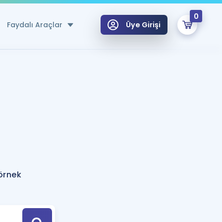
0
Faydalı Araçlar
Üye Girişi
klar
n Ücretsiz Kaynaklar
 için Özel Sözlük
Sepetin Şu An Boş.
ma
uan Hesaplama Aracı
i Hoca ile seni sınava hazırlayacak onlarca eğitim seni bekliyor!
Şifremi Hatırlamıyorum
GİRİŞ YAP
 örnek
azırlananlar için Öneriler
kvimi
ÜYE DEĞİLİM
arı Tek Takvimde