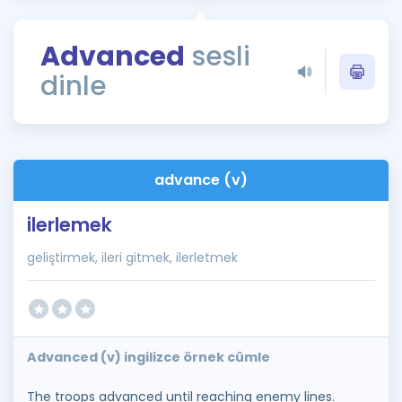
Puan Hesaplama
Advanced
sesli
Rehberlik Aracı
dinle
ÖSYM Sınav Takvimi
Kampanyalar
Blog
advance (v)
İngilizce Gramer
ilerlemek
geliştirmek, ileri gitmek, ilerletmek
Advanced (v) ingilizce örnek cümle
The troops advanced until reaching enemy lines.