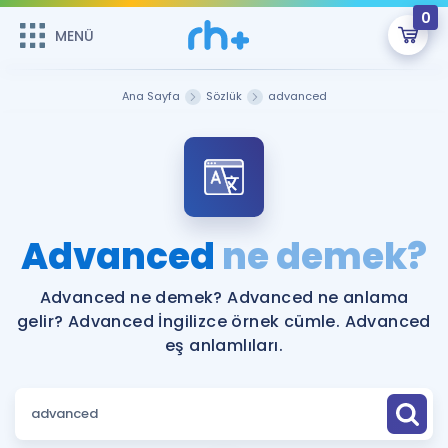
0
MENÜ
MENÜ
Üye Girişi
Ana Sayfa
Sözlük
advanced
Online Dersler
Sepetin Şu An Boş.
Çalışma Paketleri
Remzi Hoca ile seni sınava hazırlayacak onlarca eğitim seni
bekliyor!
Kitaplar ve Kaynaklar
GİRİŞ YAP
Advanced
ne demek?
Katılımcı Görüşleri
Şifremi Hatırlamıyorum
Advanced ne demek? Advanced ne anlama
gelir? Advanced İngilizce örnek cümle. Advanced
ÜYE DEĞİLİM
Faydalı Araçlar
eş anlamlıları.
Ücretsiz Kaynaklar
Blog
İngilizce Gramer
Hakkımızda
Kariyer
Sözlük
Soru & Cevap
İletişim