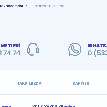
advancement in :
... alanında ilerleme
ZMETLERİ
WHATSA
 74 74
0 (53
HAKKIMIZDA
KARIYER
alışma
YDS & YÖKDİL Kitapları