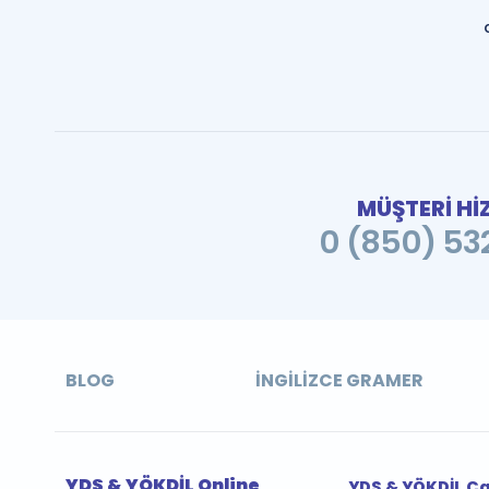
MÜŞTERİ Hİ
0 (850) 532
BLOG
İNGILIZCE GRAMER
YDS & YÖKDİL Online
YDS & YÖKDİL Ç