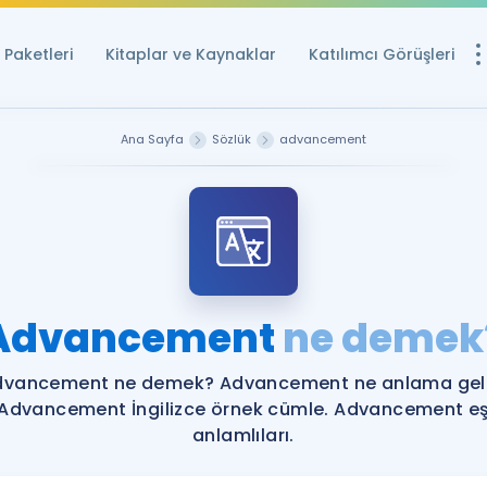
Paketleri
Kitaplar ve Kaynaklar
Katılımcı Görüşleri
Ücretsiz Kayna
Ana Sayfa
Sözlük
advancement
YDS ve YÖKDİL içi
Sözlük
İngilizce Sınavları
Puan Hesapla
Advancement
ne demek
YDS ve YÖKDİL P
Remz
Rehberlik Aracı
dvancement ne demek? Advancement ne anlama geli
YDS ve YÖKDİL'e H
Advancement İngilizce örnek cümle. Advancement e
anlamlıları.
ÖSYM Sınav Ta
Tüm ÖSYM Sınavl