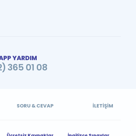
PP YARDIM
2) 365 01 08
SORU & CEVAP
İLETIŞIM
Ücretsiz Kaynaklar
İngilizce Sınavlar