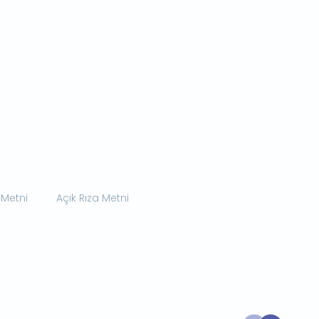
 Metni
Açık Rıza Metni