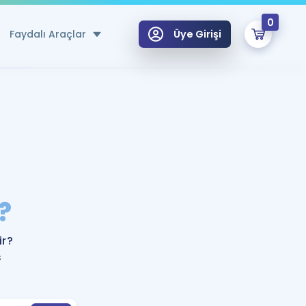
0
Faydalı Araçlar
Üye Girişi
klar
n Ücretsiz Kaynaklar
 için Özel Sözlük
Sepetin Şu An Boş.
ma
?
uan Hesaplama Aracı
i Hoca ile seni sınava hazırlayacak onlarca eğitim seni bekliyor!
Şifremi Hatırlamıyorum
GİRİŞ YAP
r?
azırlananlar için Öneriler
ş
kvimi
ÜYE DEĞİLİM
arı Tek Takvimde