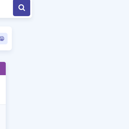
a Özel Fırsatlar
ınavlarla İlgili Haberler
er
 ve Konu Anlatımı