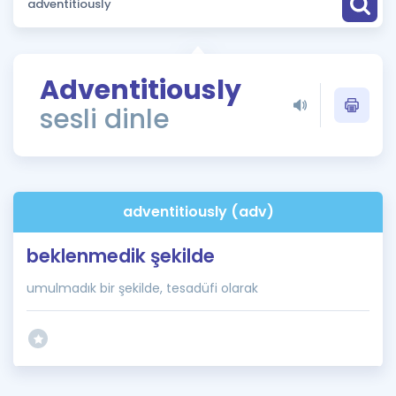
Puan Hesaplama
Rehberlik Aracı
Adventitiously
ÖSYM Sınav Takvimi
sesli dinle
Kampanyalar
Blog
adventitiously (adv)
İngilizce Gramer
beklenmedik şekilde
umulmadık bir şekilde, tesadüfi olarak