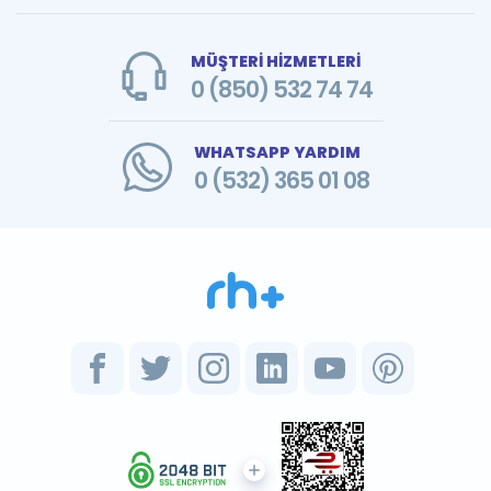
MÜŞTERİ HİZMETLERİ
0 (850) 532 74 74
WHATSAPP YARDIM
0 (532) 365 01 08