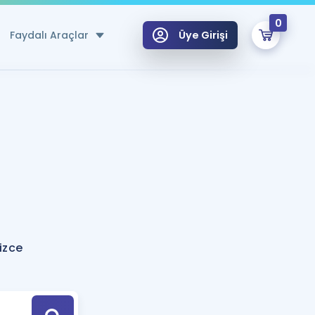
0
Faydalı Araçlar
Üye Girişi
klar
n Ücretsiz Kaynaklar
 için Özel Sözlük
Sepetin Şu An Boş.
ma
uan Hesaplama Aracı
i Hoca ile seni sınava hazırlayacak onlarca eğitim seni bekliyor!
Şifremi Hatırlamıyorum
GİRİŞ YAP
izce
azırlananlar için Öneriler
kvimi
ÜYE DEĞİLİM
arı Tek Takvimde