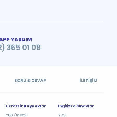
PP YARDIM
2) 365 01 08
SORU & CEVAP
İLETIŞIM
Ücretsiz Kaynaklar
İngilizce Sınavlar
YDS Önemli
YDS