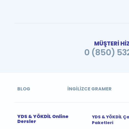
MÜŞTERİ Hİ
0 (850) 532
BLOG
İNGILIZCE GRAMER
YDS & YÖKDİL Online
YDS & YÖKDİL Ç
Dersler
Paketleri