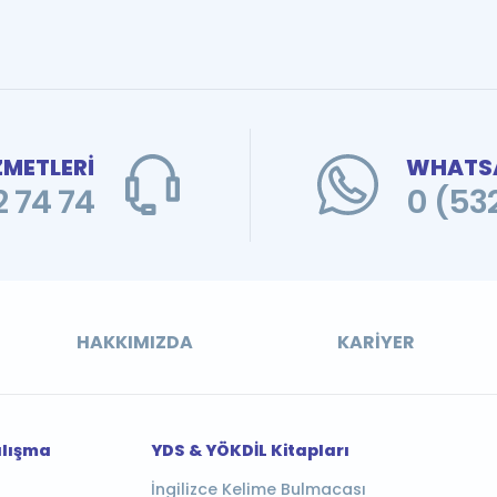
ZMETLERİ
WHATSA
 74 74
0 (53
HAKKIMIZDA
KARIYER
alışma
YDS & YÖKDİL Kitapları
İngilizce Kelime Bulmacası