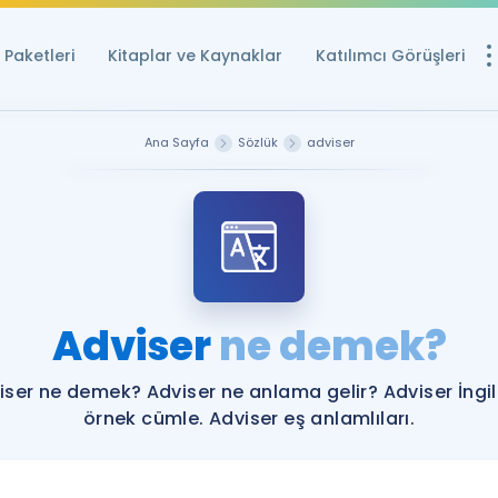
Paketleri
Kitaplar ve Kaynaklar
Katılımcı Görüşleri
Ücretsiz Kayna
Ana Sayfa
Sözlük
adviser
YDS ve YÖKDİL içi
Sözlük
İngilizce Sınavları
Puan Hesapla
Adviser
ne demek?
YDS ve YÖKDİL P
Remz
Rehberlik Aracı
iser ne demek? Adviser ne anlama gelir? Adviser İngil
YDS ve YÖKDİL'e H
örnek cümle. Adviser eş anlamlıları.
ÖSYM Sınav Ta
Tüm ÖSYM Sınavl