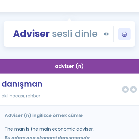
Kampanyalar
Eğitim ve Kitaplar
Blog
Adviser
sesli dinle
YDS - YÖKDİL Tüm S
İngilizce Gram
İngilizce Gramer
adviser (n)
danışman
akıl hocası, rehber
Adviser (n) ingilizce örnek cümle
The man is the main economic adviser.
Bu adam ana ekonomi danışmanıdır.