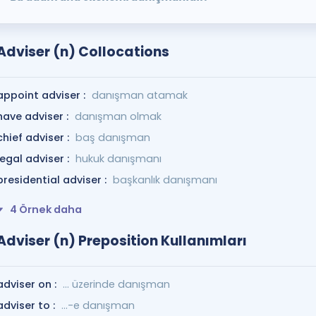
Adviser (n) Collocations
appoint adviser :
danışman atamak
have adviser :
danışman olmak
chief adviser :
baş danışman
legal adviser :
hukuk danışmanı
presidential adviser :
başkanlık danışmanı
4 Örnek daha
Adviser (n) Preposition Kullanımları
adviser on :
... üzerinde danışman
adviser to :
...-e danışman