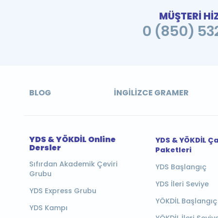
MÜŞTERİ Hİ
0 (850) 532
BLOG
İNGILIZCE GRAMER
YDS & YÖKDİL Online
YDS & YÖKDİL Ç
Dersler
Paketleri
Sıfırdan Akademik Çeviri
YDS Başlangıç
Grubu
YDS İleri Seviye
YDS Express Grubu
YÖKDİL Başlangıç
YDS Kampı