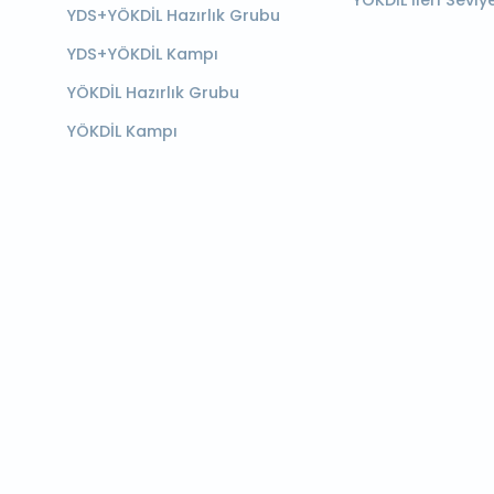
YÖKDİL İleri Seviy
YDS+YÖKDİL Hazırlık Grubu
YDS+YÖKDİL Kampı
YÖKDİL Hazırlık Grubu
YÖKDİL Kampı