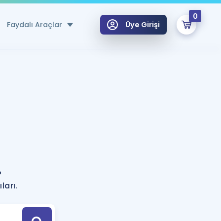
0
Faydalı Araçlar
Üye Girişi
klar
n Ücretsiz Kaynaklar
 için Özel Sözlük
Sepetin Şu An Boş.
ma
uan Hesaplama Aracı
i Hoca ile seni sınava hazırlayacak onlarca eğitim seni bekliyor!
Şifremi Hatırlamıyorum
GİRİŞ YAP
?
azırlananlar için Öneriler
ları.
kvimi
ÜYE DEĞİLİM
arı Tek Takvimde