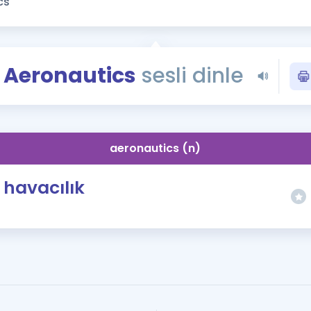
Kampanyalar
Eğitim ve Kitaplar
Blog
Aeronautics
sesli dinle
YDS - YÖKDİL Tüm S
İngilizce Gram
İngilizce Gramer
aeronautics (n)
havacılık