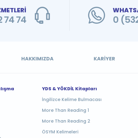
ZMETLERİ
WHATSA
 74 74
0 (53
HAKKIMIZDA
KARIYER
alışma
YDS & YÖKDİL Kitapları
İngilizce Kelime Bulmacası
More Than Reading 1
More Than Reading 2
ÖSYM Kelimeleri