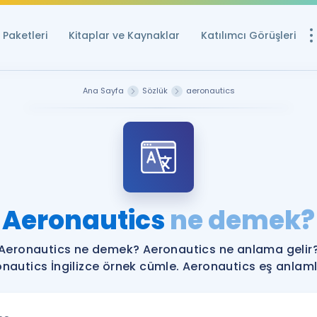
Paketleri
Kitaplar ve Kaynaklar
Katılımcı Görüşleri
Ücretsiz Kayna
Ana Sayfa
Sözlük
aeronautics
YDS ve YÖKDİL içi
Sözlük
İngilizce Sınavları
Puan Hesapla
Aeronautics
ne demek?
YDS ve YÖKDİL P
Remz
Rehberlik Aracı
Aeronautics ne demek? Aeronautics ne anlama gelir
YDS ve YÖKDİL'e H
nautics İngilizce örnek cümle. Aeronautics eş anlamlı
ÖSYM Sınav Ta
Tüm ÖSYM Sınavl