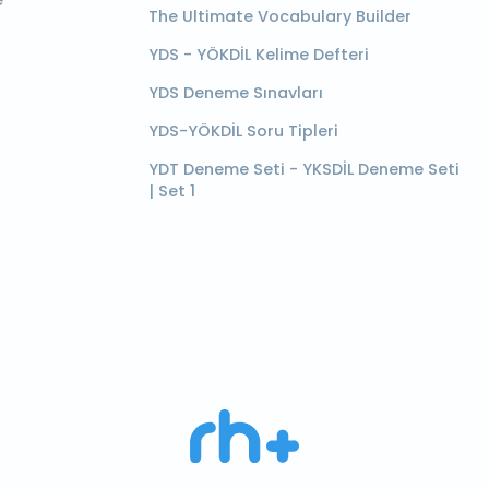
e
The Ultimate Vocabulary Builder
YDS - YÖKDİL Kelime Defteri
YDS Deneme Sınavları
YDS-YÖKDİL Soru Tipleri
YDT Deneme Seti - YKSDİL Deneme Seti
| Set 1