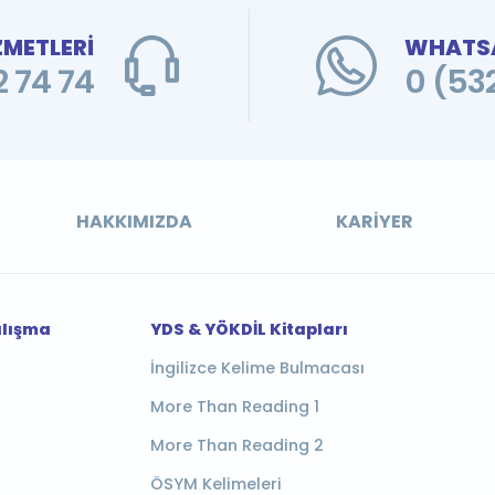
ZMETLERİ
WHATSA
 74 74
0 (53
HAKKIMIZDA
KARIYER
alışma
YDS & YÖKDİL Kitapları
İngilizce Kelime Bulmacası
More Than Reading 1
More Than Reading 2
ÖSYM Kelimeleri