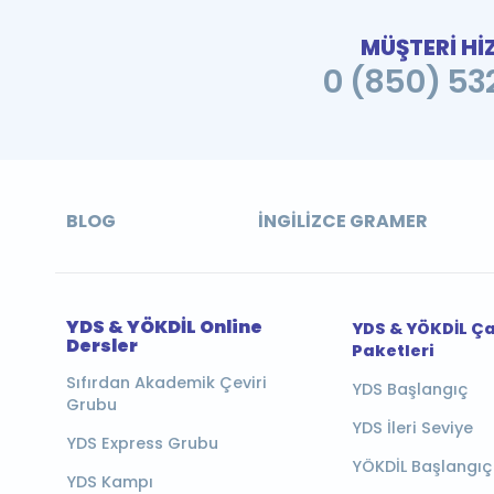
MÜŞTERİ Hİ
0 (850) 532
BLOG
İNGILIZCE GRAMER
YDS & YÖKDİL Online
YDS & YÖKDİL Ç
Dersler
Paketleri
Sıfırdan Akademik Çeviri
YDS Başlangıç
Grubu
YDS İleri Seviye
YDS Express Grubu
YÖKDİL Başlangıç
YDS Kampı