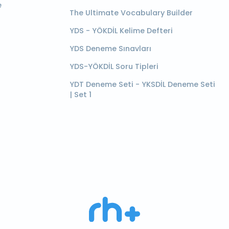
e
The Ultimate Vocabulary Builder
YDS - YÖKDİL Kelime Defteri
YDS Deneme Sınavları
YDS-YÖKDİL Soru Tipleri
YDT Deneme Seti - YKSDİL Deneme Seti
| Set 1