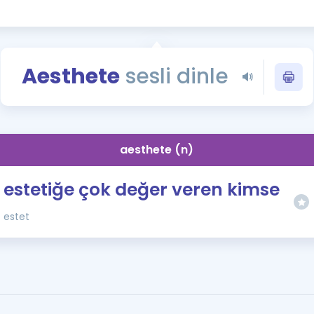
Kampanyalar
Eğitim ve Kitaplar
Blog
Aesthete
sesli dinle
YDS - YÖKDİL Tüm S
İngilizce Gram
İngilizce Gramer
aesthete (n)
estetiğe çok değer veren kimse
estet