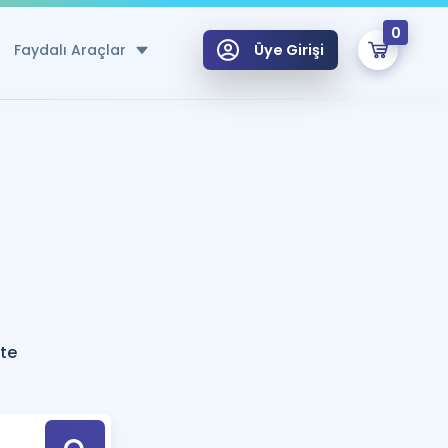
0
Faydalı Araçlar
Üye Girişi
klar
n Ücretsiz Kaynaklar
 için Özel Sözlük
Sepetin Şu An Boş.
ma
uan Hesaplama Aracı
i Hoca ile seni sınava hazırlayacak onlarca eğitim seni bekliyor!
Şifremi Hatırlamıyorum
GİRİŞ YAP
te
azırlananlar için Öneriler
kvimi
ÜYE DEĞİLİM
arı Tek Takvimde