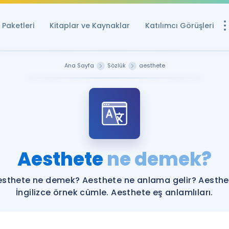
Paketleri
Kitaplar ve Kaynaklar
Katılımcı Görüşleri
Ücretsiz Kayna
Ana Sayfa
Sözlük
aesthete
YDS ve YÖKDİL içi
Sözlük
İngilizce Sınavları
Puan Hesapla
Aesthete
ne demek?
YDS ve YÖKDİL P
Remz
Rehberlik Aracı
esthete ne demek? Aesthete ne anlama gelir? Aesthe
YDS ve YÖKDİL'e H
İngilizce örnek cümle. Aesthete eş anlamlıları.
ÖSYM Sınav Ta
Tüm ÖSYM Sınavl