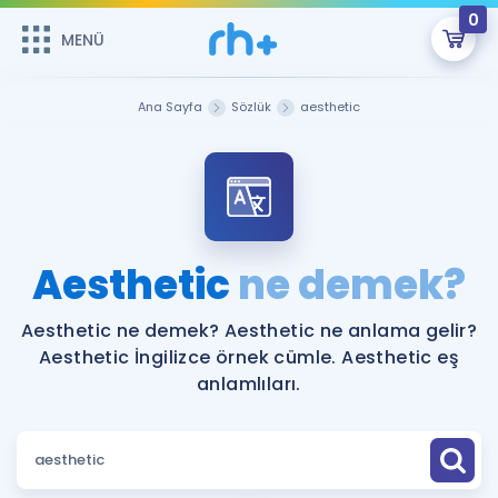
0
MENÜ
MENÜ
Üye Girişi
Ana Sayfa
Sözlük
aesthetic
Online Dersler
Sepetin Şu An Boş.
Çalışma Paketleri
Remzi Hoca ile seni sınava hazırlayacak onlarca eğitim seni
bekliyor!
Kitaplar ve Kaynaklar
GİRİŞ YAP
Aesthetic
ne demek?
Katılımcı Görüşleri
Şifremi Hatırlamıyorum
Aesthetic ne demek? Aesthetic ne anlama gelir?
Aesthetic İngilizce örnek cümle. Aesthetic eş
ÜYE DEĞİLİM
Faydalı Araçlar
anlamlıları.
Ücretsiz Kaynaklar
Blog
İngilizce Gramer
Hakkımızda
Kariyer
Sözlük
Soru & Cevap
İletişim