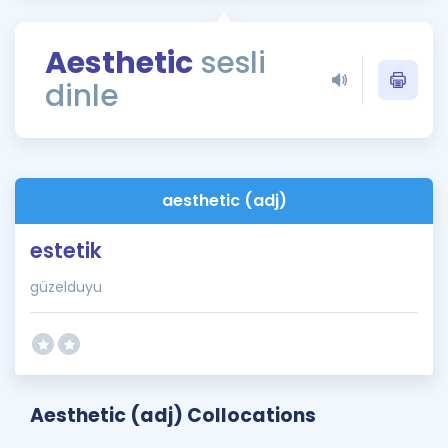
Puan Hesaplama
Aesthetic
sesli
Rehberlik Aracı
dinle
ÖSYM Sınav Takvimi
Kampanyalar
Blog
aesthetic (adj)
İngilizce Gramer
estetik
güzelduyu
Aesthetic (adj) Collocations