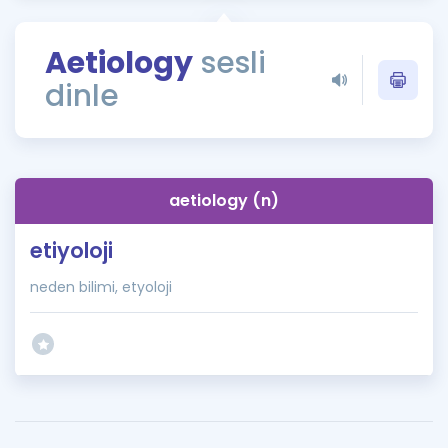
Puan Hesaplama
Aetiology
sesli
Rehberlik Aracı
dinle
ÖSYM Sınav Takvimi
Kampanyalar
Blog
aetiology (n)
İngilizce Gramer
etiyoloji
neden bilimi, etyoloji