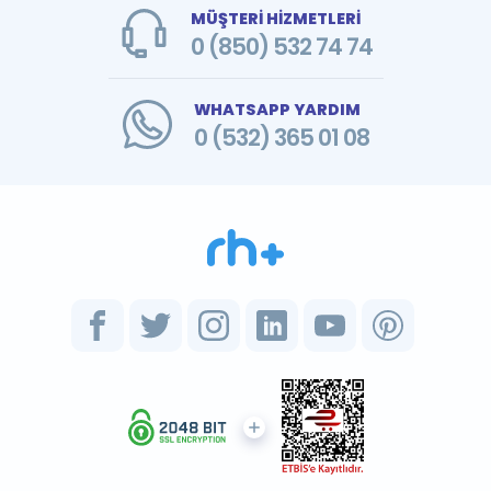
MÜŞTERİ HİZMETLERİ
0 (850) 532 74 74
WHATSAPP YARDIM
0 (532) 365 01 08