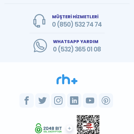
MÜŞTERİ HİZMETLERİ
0 (850) 532 74 74
WHATSAPP YARDIM
0 (532) 365 01 08