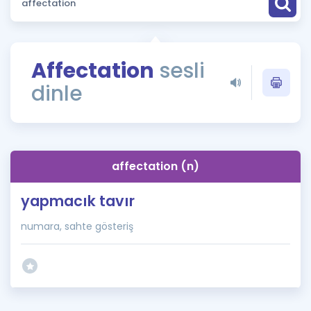
Puan Hesaplama
Rehberlik Aracı
Affectation
sesli
ÖSYM Sınav Takvimi
dinle
Kampanyalar
Blog
affectation (n)
İngilizce Gramer
yapmacık tavır
numara, sahte gösteriş