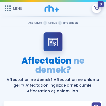
0
MENÜ
MENÜ
Üye Girişi
Ana Sayfa
Sözlük
affectation
Online Dersler
Sepetin Şu An Boş.
Çalışma Paketleri
Remzi Hoca ile seni sınava hazırlayacak onlarca eğitim seni
bekliyor!
Kitaplar ve Kaynaklar
GİRİŞ YAP
Affectation
ne
Katılımcı Görüşleri
demek?
Şifremi Hatırlamıyorum
ÜYE DEĞİLİM
Faydalı Araçlar
Affectation ne demek? Affectation ne anlama
gelir? Affectation İngilizce örnek cümle.
Ücretsiz Kaynaklar
Blog
İngilizce Gramer
Affectation eş anlamlıları.
Hakkımızda
Kariyer
Sözlük
Soru & Cevap
İletişim