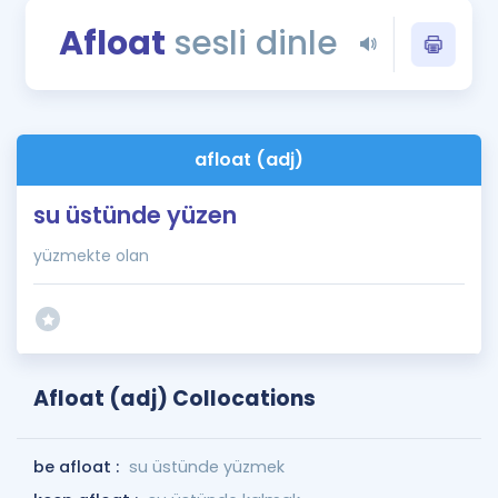
Puan Hesaplama
Afloat
sesli dinle
Rehberlik Aracı
ÖSYM Sınav Takvimi
afloat (adj)
Kampanyalar
su üstünde yüzen
Blog
yüzmekte olan
İngilizce Gramer
Afloat (adj) Collocations
be afloat :
su üstünde yüzmek