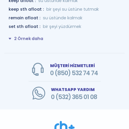
keep afloat :
su üstünde kalmak
keep sth afloat :
bir şeyi su üstüne tutmak
remain afloat :
su üstünde kalmak
set sth afloat :
bir şeyi yüzdürmek
2 Örnek daha
MÜŞTERİ HİZMETLERİ
0 (850) 532 74 74
WHATSAPP YARDIM
0 (532) 365 01 08