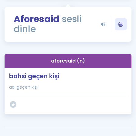
Puan Hesaplama
Aforesaid
sesli
Rehberlik Aracı
dinle
ÖSYM Sınav Takvimi
Kampanyalar
Blog
aforesaid (n)
İngilizce Gramer
bahsi geçen kişi
adı geçen kişi