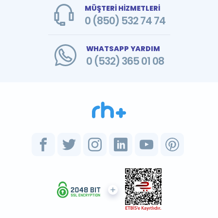
MÜŞTERİ HİZMETLERİ
0 (850) 532 74 74
WHATSAPP YARDIM
0 (532) 365 01 08