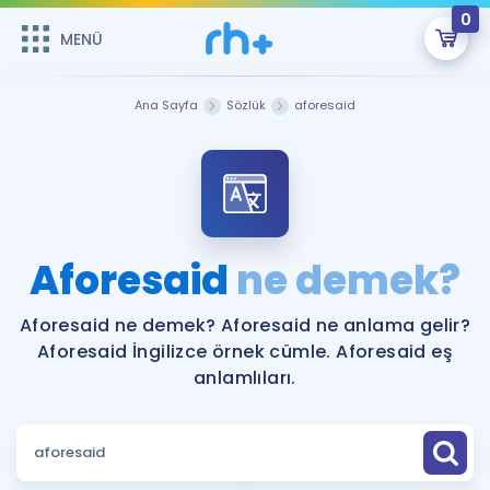
0
MENÜ
MENÜ
Üye Girişi
Ana Sayfa
Sözlük
aforesaid
Online Dersler
Sepetin Şu An Boş.
Çalışma Paketleri
Remzi Hoca ile seni sınava hazırlayacak onlarca eğitim seni
bekliyor!
Kitaplar ve Kaynaklar
GİRİŞ YAP
Aforesaid
ne demek?
Katılımcı Görüşleri
Şifremi Hatırlamıyorum
Aforesaid ne demek? Aforesaid ne anlama gelir?
Aforesaid İngilizce örnek cümle. Aforesaid eş
ÜYE DEĞİLİM
Faydalı Araçlar
anlamlıları.
Ücretsiz Kaynaklar
Blog
İngilizce Gramer
Hakkımızda
Kariyer
Sözlük
Soru & Cevap
İletişim