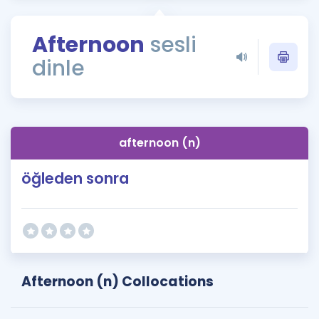
Puan Hesaplama
Afternoon
sesli
Rehberlik Aracı
dinle
ÖSYM Sınav Takvimi
Kampanyalar
Blog
afternoon (n)
İngilizce Gramer
öğleden sonra
Afternoon (n) Collocations